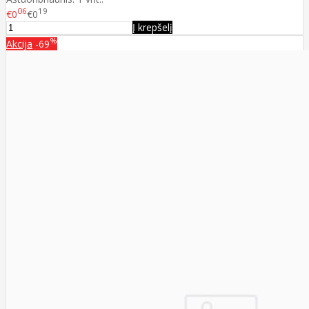
06
19
€0
€0
Į krepšelį
%
Akcija
-69