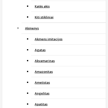
Katės akis
Kiti stikliniai
Akmenys
Akmens imitacijos
Agatas
Akvamarinas
Amazonitas
Ametistas
Angelitas
Apatitas