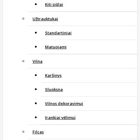
Kiti siūlai
Užtrauktukai
Standartiniai
Matuojami
Vilna
Karšinys
Sluoksna
Vilnos dekoravimui
Įrankiai vėlimui
Filcas