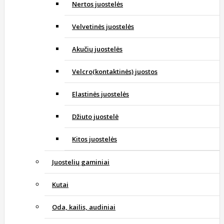
Nertos juostelės
Velvetinės juostelės
Akučių juostelės
Velcro(kontaktinės) juostos
Elastinės juostelės
Džiuto juostelė
Kitos juostelės
Juostelių gaminiai
Kutai
Oda, kailis, audiniai