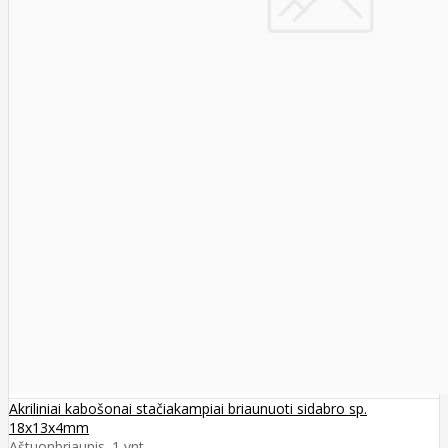
Akriliniai kabošonai stačiakampiai briaunuoti sidabro sp.
18x13x4mm
Aštuonbriaunis. 1 vnt..