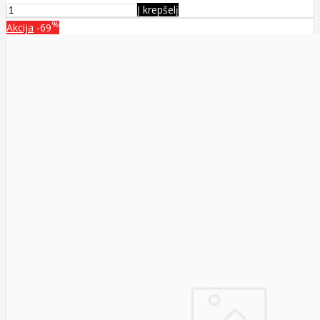
Į krepšelį
%
Akcija
-69