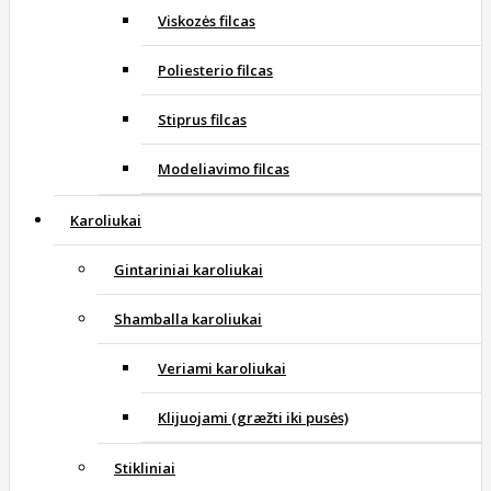
Viskozės filcas
Poliesterio filcas
Stiprus filcas
Modeliavimo filcas
Karoliukai
Gintariniai karoliukai
Shamballa karoliukai
Veriami karoliukai
Klijuojami (græžti iki pusės)
Stikliniai