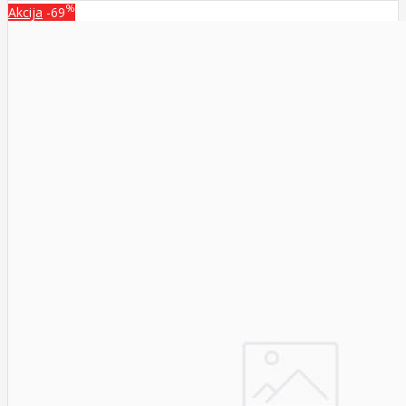
%
Akcija
-69