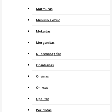
Marmuras
Mėnulio akmuo
Mokaitas
Morganitas
Nilo smaragdas
Obsidianas
Olivinas
Oniksas
Opalitas
Peridotas