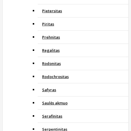
Pietersitas
Piritas
Prehnitas
Regalitas
Rodonitas
Rodochrositas
Safyras
Saulės akmuo
Serafinitas
Serpentinitas