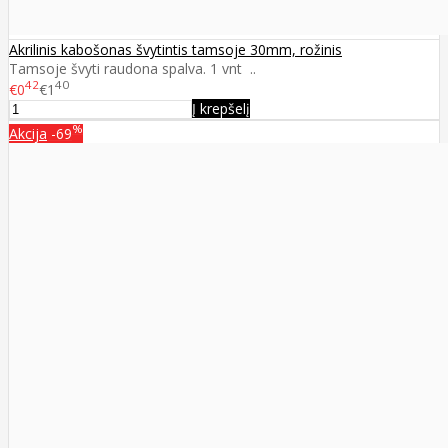
Akrilinis kabošonas švytintis tamsoje 30mm, rožinis
Tamsoje švyti raudona spalva. 1 vnt ..
42
40
€0
€1
Į krepšelį
%
Akcija
-69