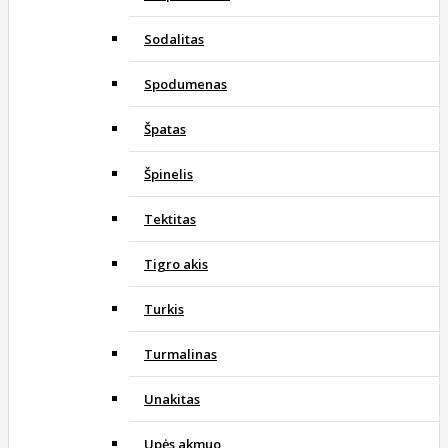
Sodalitas
Spodumenas
Špatas
Špinelis
Tektitas
Tigro akis
Turkis
Turmalinas
Unakitas
Upės akmuo