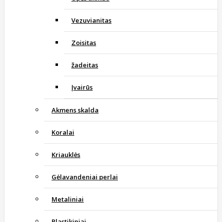
Vezuvianitas
Zoisitas
žadeitas
Įvairūs
Akmens skalda
Koralai
Kriauklės
Gėlavandeniai perlai
Metaliniai
Plastikiniai