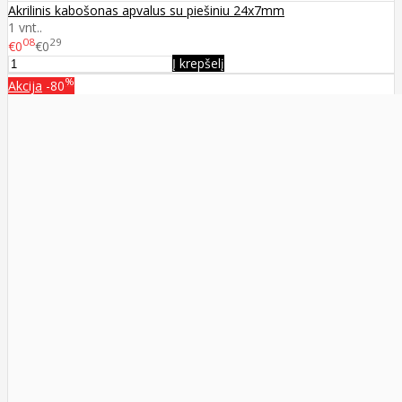
Akrilinis kabošonas apvalus su piešiniu 24x7mm
1 vnt..
08
29
€0
€0
Į krepšelį
%
Akcija
-80