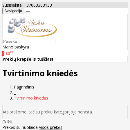
Susisiekite:
+37063303133
Navigacija
Mano paskyra
00
€0
0
Prekių krepšelis tuščias!
Tvirtinimo kniedės
Pagrindinis
_
Tvirtinimo kniedės
Atsiprašome, tačiau prekių kategorijoje nerasta.
Grįžti
Prekės su nuolaida
Visos prekės