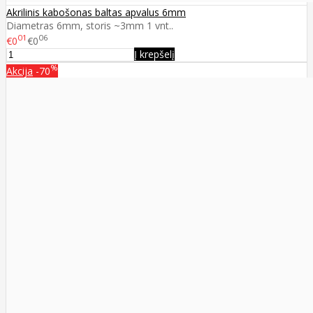
Akrilinis kabošonas baltas apvalus 6mm
Diametras 6mm, storis ~3mm 1 vnt..
01
06
€0
€0
Į krepšelį
%
Akcija
-70