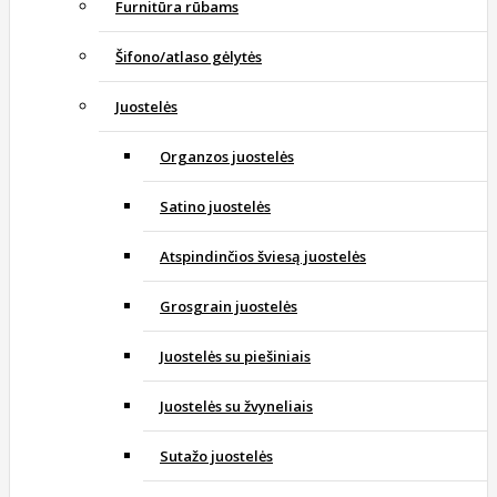
Furnitūra rūbams
Šifono/atlaso gėlytės
Juostelės
Organzos juostelės
Satino juostelės
Atspindinčios šviesą juostelės
Grosgrain juostelės
Juostelės su piešiniais
Juostelės su žvyneliais
Sutažo juostelės