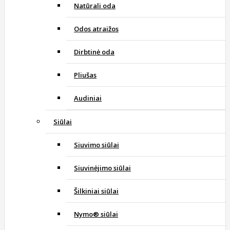
Natūrali oda
Odos atraižos
Dirbtinė oda
Pliušas
Audiniai
Siūlai
Siuvimo siūlai
Siuvinėjimo siūlai
Šilkiniai siūlai
Nymo® siūlai