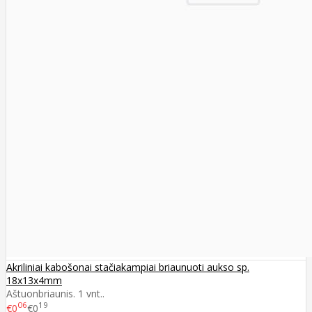
Akriliniai kabošonai stačiakampiai briaunuoti aukso sp.
18x13x4mm
Aštuonbriaunis. 1 vnt..
06
19
€0
€0