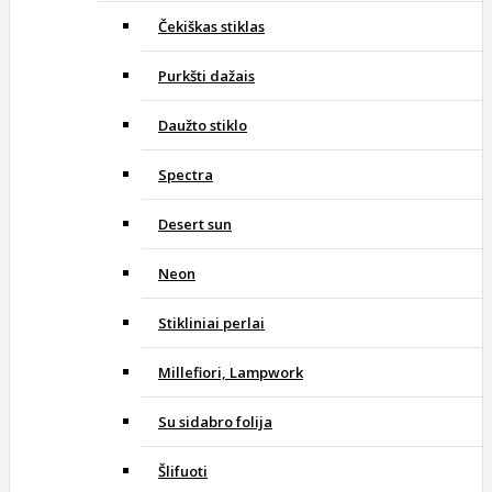
Čekiškas stiklas
Purkšti dažais
Daužto stiklo
Spectra
Desert sun
Neon
Stikliniai perlai
Millefiori, Lampwork
Su sidabro folija
Šlifuoti