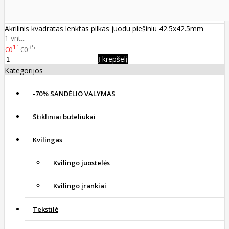
Akrilinis kvadratas lenktas pilkas juodu piešiniu 42.5x42.5mm
1 vnt...
11
35
€0
€0
Į krepšelį
Kategorijos
-70% SANDĖLIO VALYMAS
Stikliniai buteliukai
Kvilingas
Kvilingo juostelės
Kvilingo įrankiai
Tekstilė