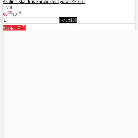
Akrilinis skaidrus karoliukas žydras 43mm
1 vnt...
05
16
€0
€0
Į krepšelį
%
Akcija
-71