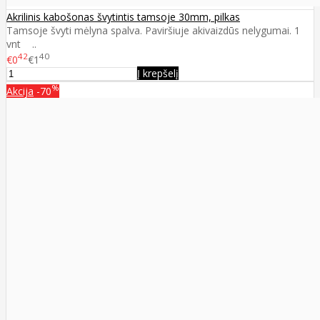
Akrilinis kabošonas švytintis tamsoje 30mm, pilkas
Tamsoje švyti mėlyna spalva. Paviršiuje akivaizdūs nelygumai. 1
vnt ..
42
40
€0
€1
Į krepšelį
%
Akcija
-70