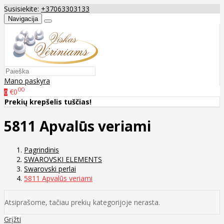
Susisiekite:
+37063303133
Navigacija
Mano paskyra
00
€0
0
Prekių krepšelis tuščias!
5811 Apvalūs veriami
Pagrindinis
SWAROVSKI ELEMENTS
Swarovski perlai
5811 Apvalūs veriami
Atsiprašome, tačiau prekių kategorijoje nerasta.
Grįžti