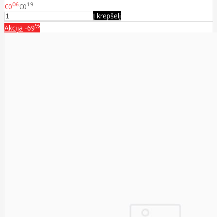
06
19
€0
€0
Į krepšelį
%
Akcija
-69