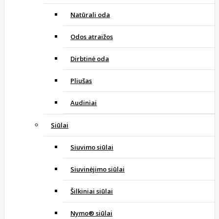
Natūrali oda
Odos atraižos
Dirbtinė oda
Pliušas
Audiniai
Siūlai
Siuvimo siūlai
Siuvinėjimo siūlai
Šilkiniai siūlai
Nymo® siūlai