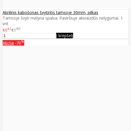
Akrilinis kabošonas švytintis tamsoje 30mm, pilkas
Tamsoje švyti mėlyna spalva. Paviršiuje akivaizdūs nelygumai. 1
vnt ..
42
40
€0
€1
Į krepšelį
%
Akcija
-70