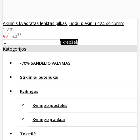
Akrilinis kvadratas lenktas pilkas juodu piešiniu 42.5x42.5mm
1 vnt...
11
35
€0
€0
Į krepšelį
Kategorijos
-70% SANDĖLIO VALYMAS
Stikliniai buteliukai
Kvilingas
Kvilingo juostelės
Kvilingo įrankiai
Tekstilė