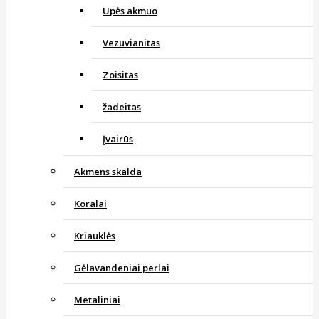
Upės akmuo
Vezuvianitas
Zoisitas
žadeitas
Įvairūs
Akmens skalda
Koralai
Kriauklės
Gėlavandeniai perlai
Metaliniai