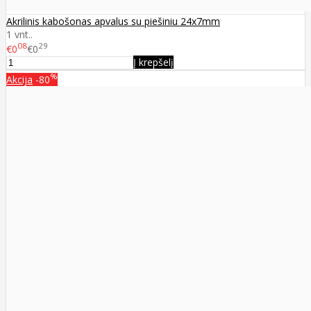
Akrilinis kabošonas apvalus su piešiniu 24x7mm
1 vnt..
08
29
€0
€0
Į krepšelį
%
Akcija
-80