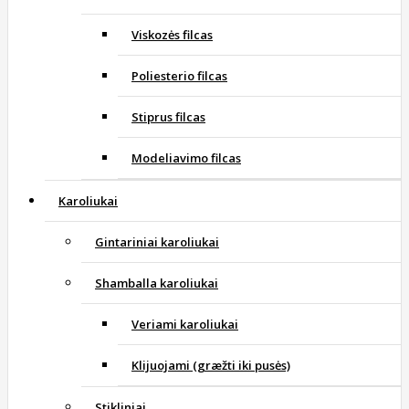
Viskozės filcas
Poliesterio filcas
Stiprus filcas
Modeliavimo filcas
Karoliukai
Gintariniai karoliukai
Shamballa karoliukai
Veriami karoliukai
Klijuojami (græžti iki pusės)
Stikliniai