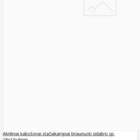
Akriliniai kabošonai stačiakampiai briaunuoti sidabro sp.
18x13x4mm