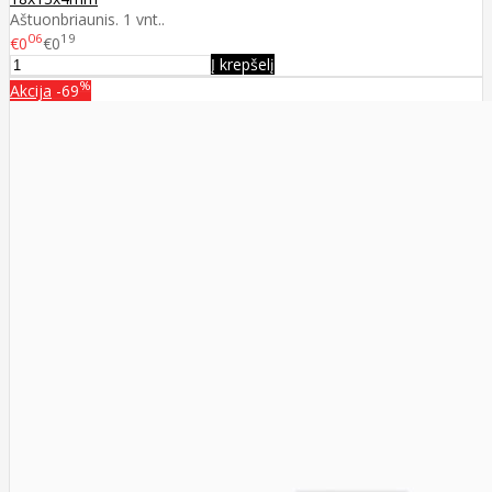
Aštuonbriaunis. 1 vnt..
06
19
€0
€0
Į krepšelį
%
Akcija
-69