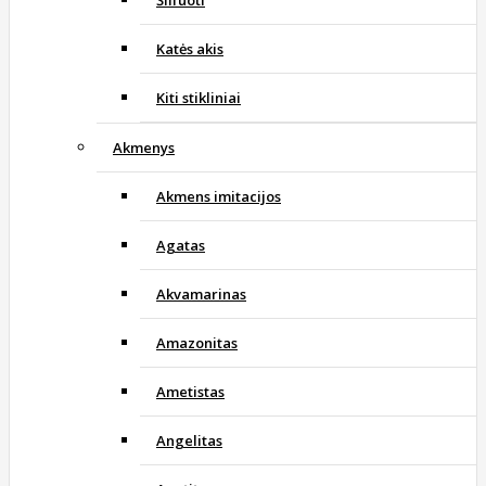
Katės akis
Kiti stikliniai
Akmenys
Akmens imitacijos
Agatas
Akvamarinas
Amazonitas
Ametistas
Angelitas