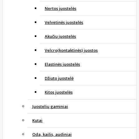
Nertos juostelės
Velvetinės juostelės
Akučių juostelės
Velcro(kontaktinės) juostos
Elastinės juostelės
Džiuto juostelė
Kitos juostelės
Juostelių gaminiai
Kutai
Oda, kailis, audiniai