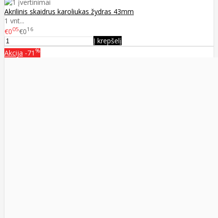
Akrilinis skaidrus karoliukas žydras 43mm
1 vnt...
05
16
€0
€0
Į krepšelį
%
Akcija
-71