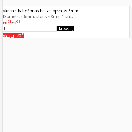
Akrilinis kabošonas baltas apvalus 6mm
Diametras 6mm, storis ~3mm 1 vnt..
01
06
€0
€0
Į krepšelį
%
Akcija
-70