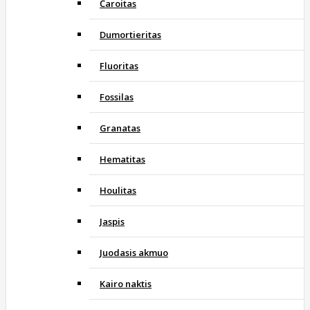
Čaroitas
Dumortieritas
Fluoritas
Fossilas
Granatas
Hematitas
Houlitas
Jaspis
Juodasis akmuo
Kairo naktis