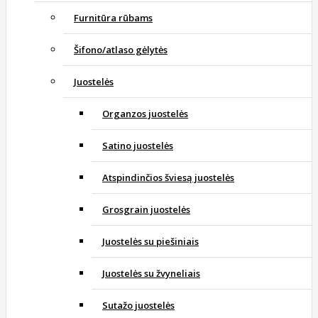
Furnitūra rūbams
Šifono/atlaso gėlytės
Juostelės
Organzos juostelės
Satino juostelės
Atspindinčios šviesą juostelės
Grosgrain juostelės
Juostelės su piešiniais
Juostelės su žvyneliais
Sutažo juostelės