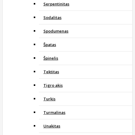
Serpentinitas
Sodalitas
Spodumenas
Špatas
Špinelis
Tektitas
Tigro akis
Turkis
Turmalinas
Unakitas