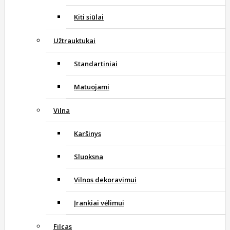
Kiti siūlai
Užtrauktukai
Standartiniai
Matuojami
Vilna
Karšinys
Sluoksna
Vilnos dekoravimui
Įrankiai vėlimui
Filcas