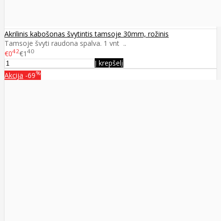
Akrilinis kabošonas švytintis tamsoje 30mm, rožinis
Tamsoje švyti raudona spalva. 1 vnt ..
42
40
€0
€1
Į krepšelį
%
Akcija
-69