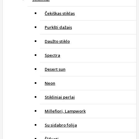
Čekiškas stiklas
Purkšti dažais
Daužto stiklo
Spectra
Desert sun
Neon
Stikliniai perlai
Millefiori, Lampwork
Su sidabro folija
Šlifuoti