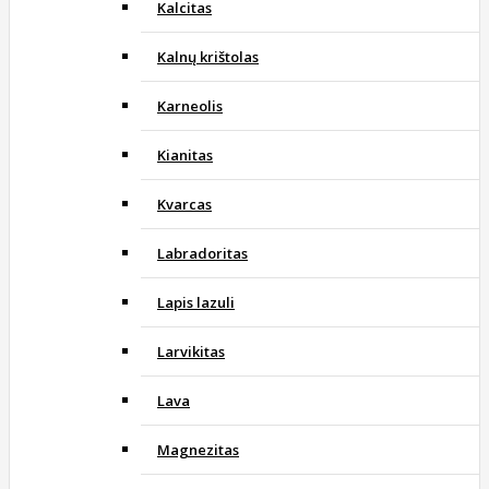
Kalcitas
Kalnų krištolas
Karneolis
Kianitas
Kvarcas
Labradoritas
Lapis lazuli
Larvikitas
Lava
Magnezitas