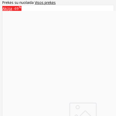
Prekės su nuolaida
Visos prekės
%
Akcija
-69