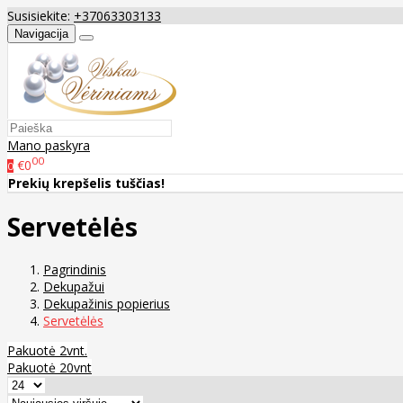
Susisiekite:
+37063303133
Navigacija
Mano paskyra
00
€0
0
Prekių krepšelis tuščias!
Servetėlės
Pagrindinis
Dekupažui
Dekupažinis popierius
Servetėlės
Pakuotė 2vnt.
Pakuotė 20vnt