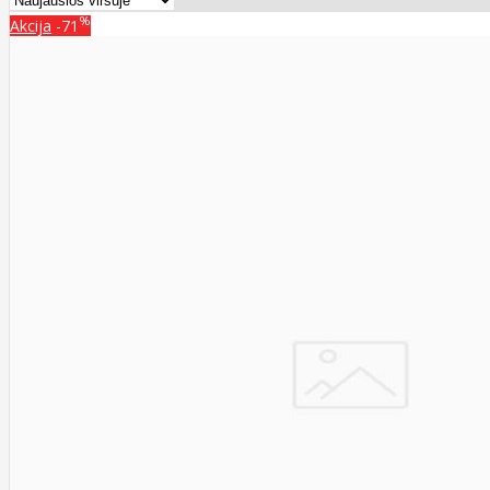
%
Akcija
-71