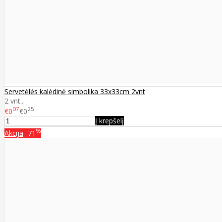
Servetėlės kalėdinė simbolika 33x33cm 2vnt
2 vnt...
07
25
€0
€0
Į krepšelį
%
Akcija
-71