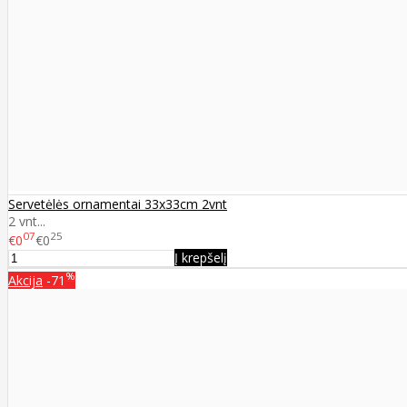
Servetėlės ornamentai 33x33cm 2vnt
2 vnt...
07
25
€0
€0
Į krepšelį
%
Akcija
-71