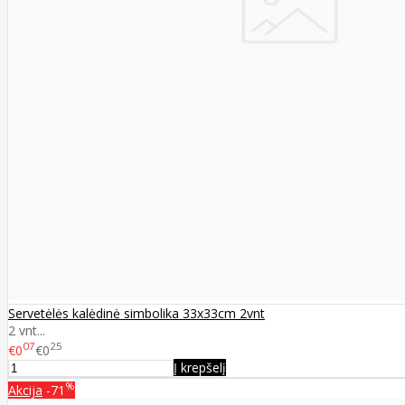
Servetėlės kalėdinė simbolika 33x33cm 2vnt
2 vnt...
07
25
€0
€0
Į krepšelį
%
Akcija
-71