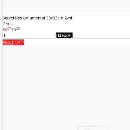
Servetėlės ornamentai 33x33cm 2vnt
2 vnt...
07
25
€0
€0
Į krepšelį
%
Akcija
-71