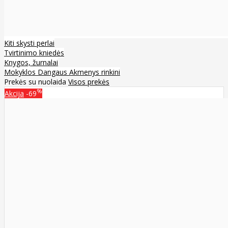
Kiti skysti perlai
Tvirtinimo kniedės
Knygos, žurnalai
Mokyklos Dangaus Akmenys rinkini
Prekės su nuolaida
Visos prekės
%
Akcija
-69