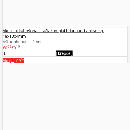
Akriliniai kabošonai stačiakampiai briaunuoti aukso sp.
18x13x4mm
Aštuonbriaunis. 1 vnt..
06
19
€0
€0
Į krepšelį
%
Akcija
-69