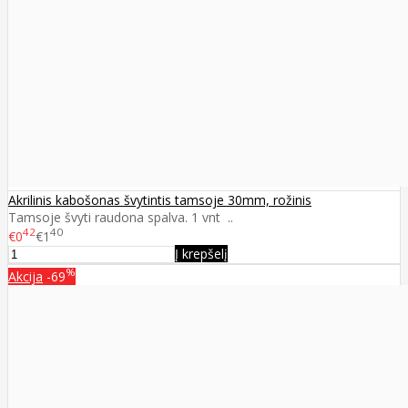
Akrilinis kabošonas švytintis tamsoje 30mm, rožinis
Tamsoje švyti raudona spalva. 1 vnt ..
42
40
€0
€1
Į krepšelį
%
Akcija
-69