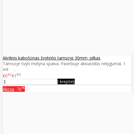
Akrilinis kabošonas švytintis tamsoje 30mm, pilkas
Tamsoje švyti mėlyna spalva. Paviršiuje akivaizdūs nelygumai. 1
vnt ..
42
40
€0
€1
Į krepšelį
%
Akcija
-70