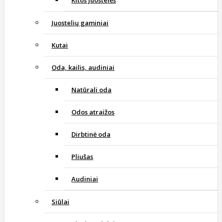
Juostelių gaminiai
Kutai
Oda, kailis, audiniai
Natūrali oda
Odos atraižos
Dirbtinė oda
Pliušas
Audiniai
Siūlai