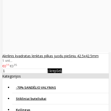
Akrilinis kvadratas lenktas pilkas juodu piešiniu 42.5x42.5mm
1 vnt...
11
35
€0
€0
Į krepšelį
Kategorijos
-70% SANDĖLIO VALYMAS
Stikliniai buteliukai
Kvilingas