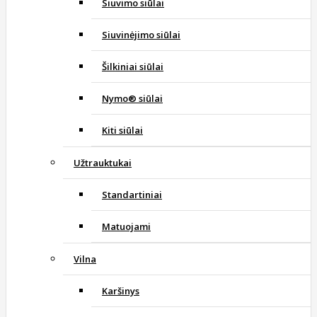
Siuvimo siūlai
Siuvinėjimo siūlai
Šilkiniai siūlai
Nymo® siūlai
Kiti siūlai
Užtrauktukai
Standartiniai
Matuojami
Vilna
Karšinys