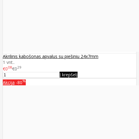
Akrilinis kabošonas apvalus su piešiniu 24x7mm
1 vnt..
08
29
€0
€0
Į krepšelį
%
Akcija
-80