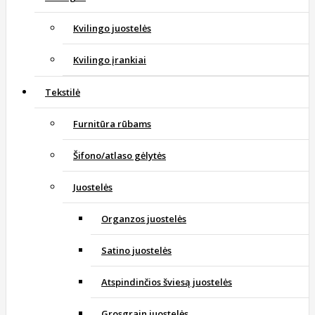
Kvilingo juostelės
Kvilingo įrankiai
Tekstilė
Furnitūra rūbams
Šifono/atlaso gėlytės
Juostelės
Organzos juostelės
Satino juostelės
Atspindinčios šviesą juostelės
Grosgrain juostelės