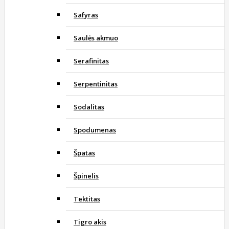
Safyras
Saulės akmuo
Serafinitas
Serpentinitas
Sodalitas
Spodumenas
Špatas
Špinelis
Tektitas
Tigro akis