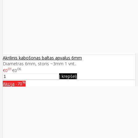
Akrilinis kabošonas baltas apvalus 6mm
Diametras 6mm, storis ~3mm 1 vnt..
01
06
€0
€0
Į krepšelį
%
Akcija
-70