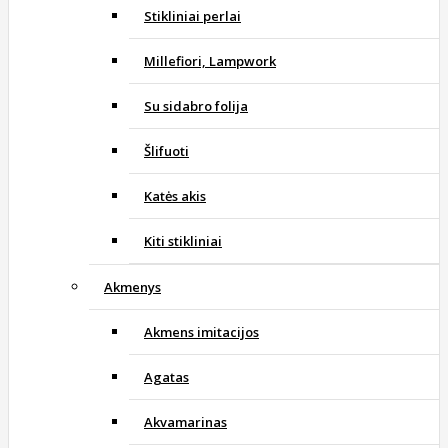
Stikliniai perlai
Millefiori, Lampwork
Su sidabro folija
Šlifuoti
Katės akis
Kiti stikliniai
Akmenys
Akmens imitacijos
Agatas
Akvamarinas