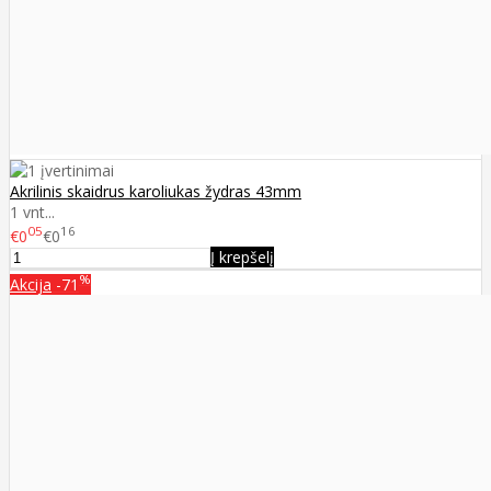
Akrilinis skaidrus karoliukas žydras 43mm
1 vnt...
05
16
€0
€0
Į krepšelį
%
Akcija
-71