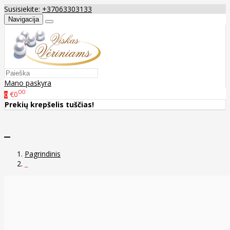
Susisiekite:
+37063303133
Navigacija
Mano paskyra
00
€0
0
Prekių krepšelis tuščias!
_
Pagrindinis
_