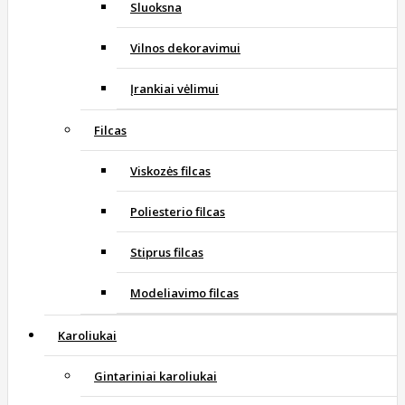
Sluoksna
Vilnos dekoravimui
Įrankiai vėlimui
Filcas
Viskozės filcas
Poliesterio filcas
Stiprus filcas
Modeliavimo filcas
Karoliukai
Gintariniai karoliukai