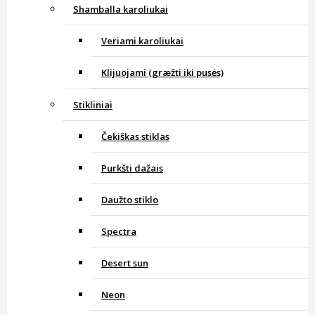
Shamballa karoliukai
Veriami karoliukai
Klijuojami (græžti iki pusės)
Stikliniai
Čekiškas stiklas
Purkšti dažais
Daužto stiklo
Spectra
Desert sun
Neon