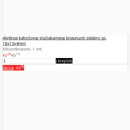
Akriliniai kabošonai stačiakampiai briaunuoti sidabro sp.
18x13x4mm
Aštuonbriaunis. 1 vnt..
06
19
€0
€0
Į krepšelį
%
Akcija
-69