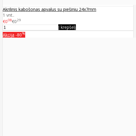
Akrilinis kabošonas apvalus su piešiniu 24x7mm
1 vnt..
08
29
€0
€0
Į krepšelį
%
Akcija
-80