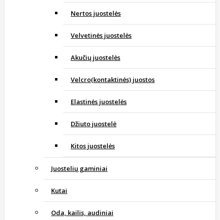
Nertos juostelės
Velvetinės juostelės
Akučių juostelės
Velcro(kontaktinės) juostos
Elastinės juostelės
Džiuto juostelė
Kitos juostelės
Juostelių gaminiai
Kutai
Oda, kailis, audiniai