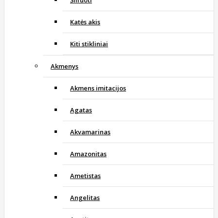
Katės akis
Kiti stikliniai
Akmenys
Akmens imitacijos
Agatas
Akvamarinas
Amazonitas
Ametistas
Angelitas