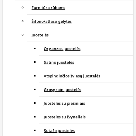
Furnitūra rūbams
Šifono/atlaso gėlytės
Juostelės
Organzos juostelės
Satino juostelės
Atspindinčios šviesą juostelės
Grosgrain juostelės
Juostelės su piešiniais
Juostelės su žvyneliais
Sutažo juostelės