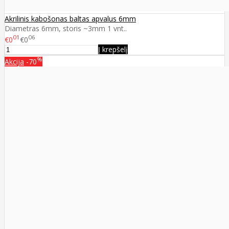
Akrilinis kabošonas baltas apvalus 6mm
Diametras 6mm, storis ~3mm 1 vnt..
01
06
€0
€0
Į krepšelį
%
Akcija
-70