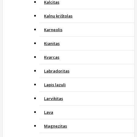
Kalcitas
Kalnų krištolas
Karneolis
Kianitas
Kvarcas
Labradoritas
Lapis lazuli
Larvikitas
Lava
Magnezitas