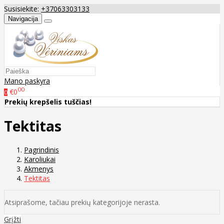
Susisiekite:
+37063303133
Navigacija
Mano paskyra
00
€0
0
Prekių krepšelis tuščias!
Tektitas
Pagrindinis
Karoliukai
Akmenys
Tektitas
Atsiprašome, tačiau prekių kategorijoje nerasta.
Grįžti