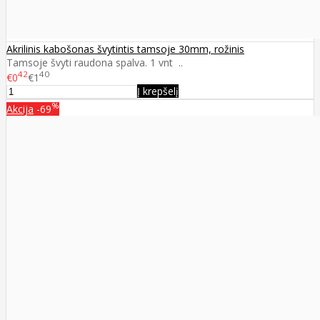
Akrilinis kabošonas švytintis tamsoje 30mm, rožinis
Tamsoje švyti raudona spalva. 1 vnt ..
42
40
€0
€1
Į krepšelį
%
Akcija
-69