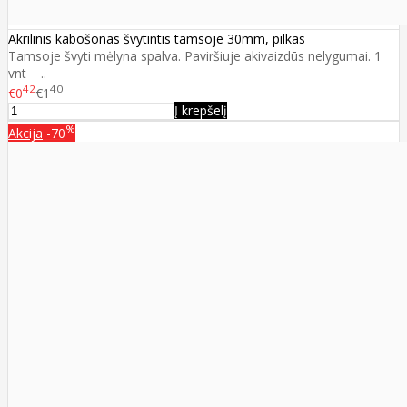
Akrilinis kabošonas švytintis tamsoje 30mm, pilkas
Tamsoje švyti mėlyna spalva. Paviršiuje akivaizdūs nelygumai. 1
vnt ..
42
40
€0
€1
Į krepšelį
%
Akcija
-70