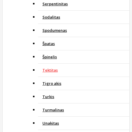
Serpentinitas
Sodalitas
Spodumenas
Špatas
Špinelis
Tektitas
Tigro akis
Turkis
Turmalinas
Unakitas