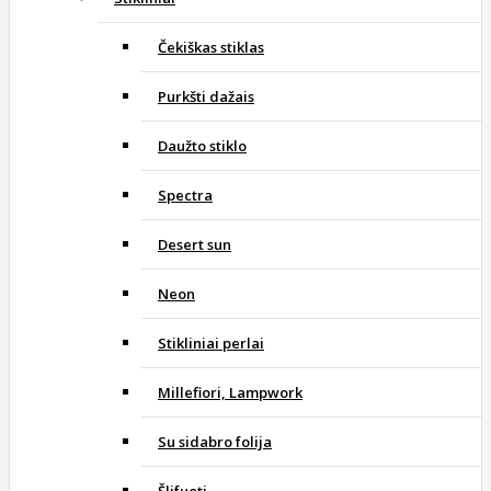
Čekiškas stiklas
Purkšti dažais
Daužto stiklo
Spectra
Desert sun
Neon
Stikliniai perlai
Millefiori, Lampwork
Su sidabro folija
Šlifuoti