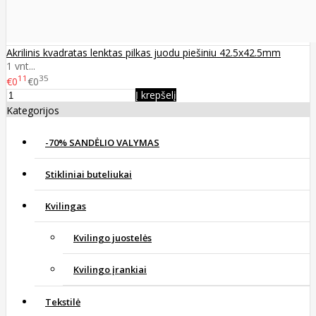
Akrilinis kvadratas lenktas pilkas juodu piešiniu 42.5x42.5mm
1 vnt...
11
35
€0
€0
Į krepšelį
Kategorijos
-70% SANDĖLIO VALYMAS
Stikliniai buteliukai
Kvilingas
Kvilingo juostelės
Kvilingo įrankiai
Tekstilė