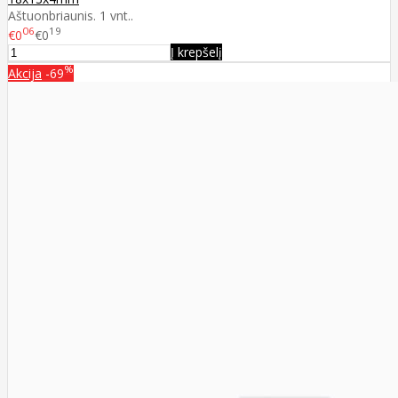
Aštuonbriaunis. 1 vnt..
06
19
€0
€0
Į krepšelį
%
Akcija
-69