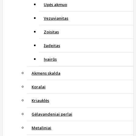
Upės akmuo
Vezuvianitas
Zoisitas
žadeitas
Įvairūs
Akmens skalda
Koralai
Kriauklės
Gėlavandeniai perlai
Metaliniai