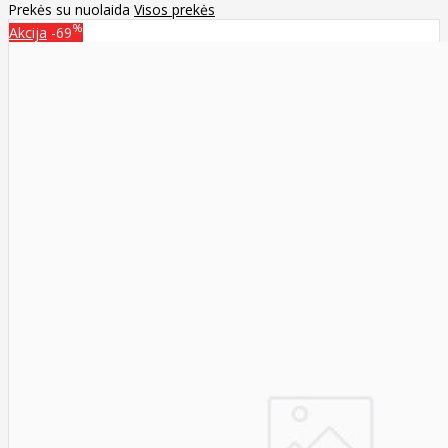
Prekės su nuolaida
Visos prekės
%
Akcija
-69