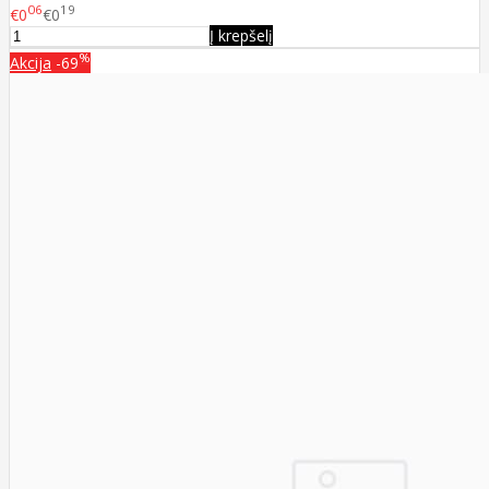
06
19
€0
€0
Į krepšelį
%
Akcija
-69