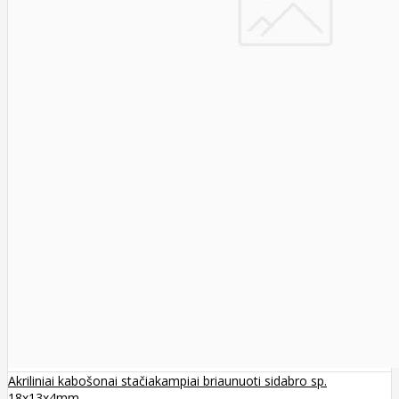
Akriliniai kabošonai stačiakampiai briaunuoti sidabro sp.
18x13x4mm