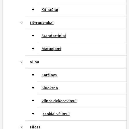
Kiti siūlai
Užtrauktukai
Standartiniai
Matuojami
Vilna
Karšinys
Sluoksna
Vilnos dekoravimui
Įrankiai vėlimui
Filcas