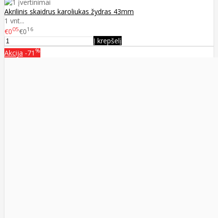
Akrilinis skaidrus karoliukas žydras 43mm
1 vnt...
05
16
€0
€0
Į krepšelį
%
Akcija
-71