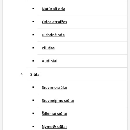
Natūrali oda
Odos atraižos
Dirbtinė oda
Pliušas
Audiniai
Siūlai
Siuvimo siūlai
Siuvinėjimo siūlai
Šilkiniai siūlai
Nymo® siūlai