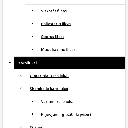
Viskozės filcas
Poliesterio filcas
Stiprus filcas
Modeliavimo filcas
Karoliukai
Gintariniai karoliukai
Shamballa karoliukai
Veriami karoliukai
Klijuojami (græžti iki pusės)
Stikliniai