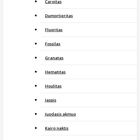
Čaroitas
Dumortieritas
Fluoritas
Fossilas
Granatas
Hematitas
Houlitas
Jaspis
Juodasis akmuo
Kairo naktis