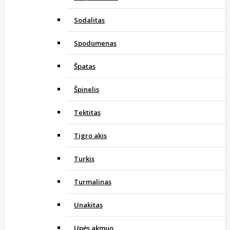
Sodalitas
Spodumenas
Špatas
Špinelis
Tektitas
Tigro akis
Turkis
Turmalinas
Unakitas
Upės akmuo