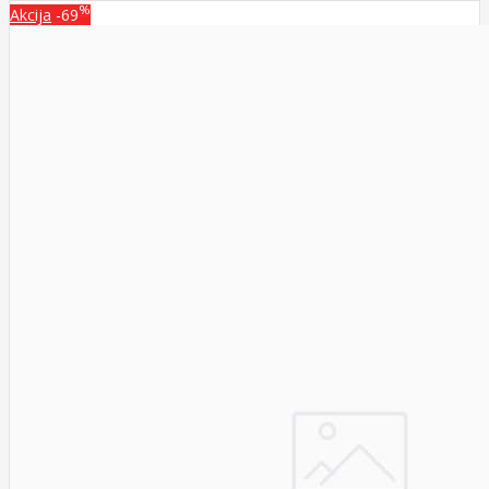
%
Akcija
-69