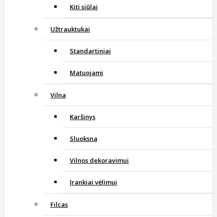
Kiti siūlai
Užtrauktukai
Standartiniai
Matuojami
Vilna
Karšinys
Sluoksna
Vilnos dekoravimui
Įrankiai vėlimui
Filcas