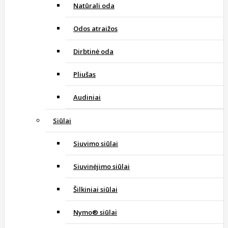
Natūrali oda
Odos atraižos
Dirbtinė oda
Pliušas
Audiniai
Siūlai
Siuvimo siūlai
Siuvinėjimo siūlai
Šilkiniai siūlai
Nymo® siūlai