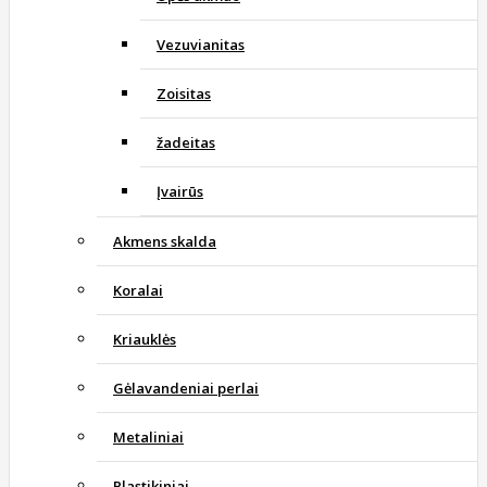
Vezuvianitas
Zoisitas
žadeitas
Įvairūs
Akmens skalda
Koralai
Kriauklės
Gėlavandeniai perlai
Metaliniai
Plastikiniai