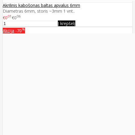
Akrilinis kabošonas baltas apvalus 6mm
Diametras 6mm, storis ~3mm 1 vnt..
01
06
€0
€0
Į krepšelį
%
Akcija
-70