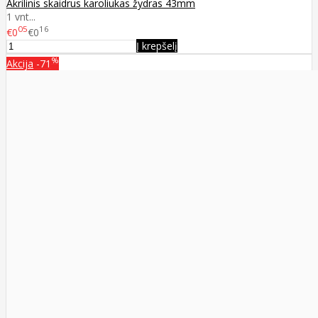
Akrilinis skaidrus karoliukas žydras 43mm
1 vnt...
05
16
€0
€0
Į krepšelį
%
Akcija
-71