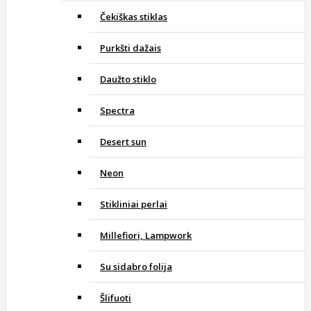
Čekiškas stiklas
Purkšti dažais
Daužto stiklo
Spectra
Desert sun
Neon
Stikliniai perlai
Millefiori, Lampwork
Su sidabro folija
Šlifuoti