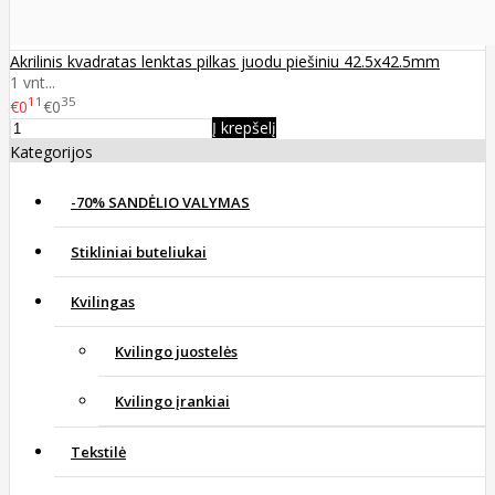
Akrilinis kvadratas lenktas pilkas juodu piešiniu 42.5x42.5mm
1 vnt...
11
35
€0
€0
Į krepšelį
Kategorijos
-70% SANDĖLIO VALYMAS
Stikliniai buteliukai
Kvilingas
Kvilingo juostelės
Kvilingo įrankiai
Tekstilė