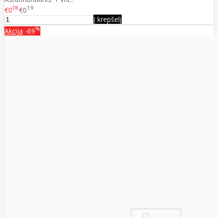
06
19
€0
€0
Į krepšelį
%
Akcija
-69