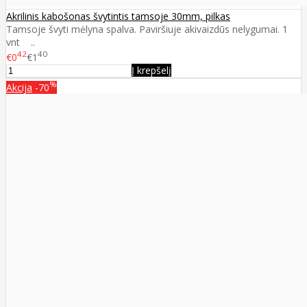
Akrilinis kabošonas švytintis tamsoje 30mm, pilkas
Tamsoje švyti mėlyna spalva. Paviršiuje akivaizdūs nelygumai. 1
vnt ..
42
40
€0
€1
Į krepšelį
%
Akcija
-70