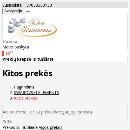
Susisiekite:
+37063303133
Navigacija
Mano paskyra
00
€0
0
Prekių krepšelis tuščias!
Kitos prekės
Pagrindinis
SWAROVSKI ELEMENTS
Kitos prekės
Atsiprašome, tačiau prekių kategorijoje nerasta.
Grįžti
Prekės su nuolaida
Visos prekės