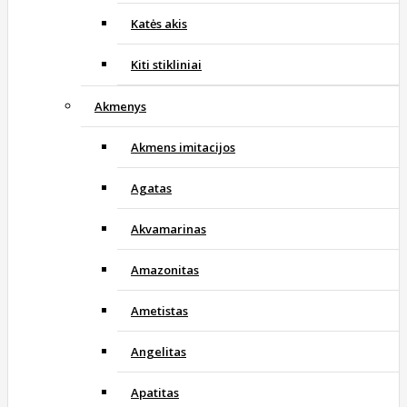
Katės akis
Kiti stikliniai
Akmenys
Akmens imitacijos
Agatas
Akvamarinas
Amazonitas
Ametistas
Angelitas
Apatitas