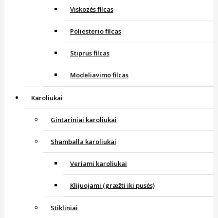
Viskozės filcas
Poliesterio filcas
Stiprus filcas
Modeliavimo filcas
Karoliukai
Gintariniai karoliukai
Shamballa karoliukai
Veriami karoliukai
Klijuojami (græžti iki pusės)
Stikliniai