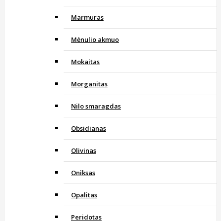
Marmuras
Mėnulio akmuo
Mokaitas
Morganitas
Nilo smaragdas
Obsidianas
Olivinas
Oniksas
Opalitas
Peridotas