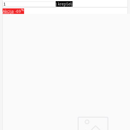
Į krepšelį
%
Akcija
-69