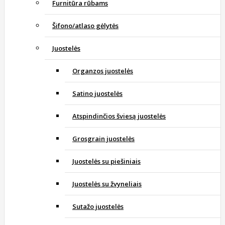
Furnitūra rūbams
Šifono/atlaso gėlytės
Juostelės
Organzos juostelės
Satino juostelės
Atspindinčios šviesą juostelės
Grosgrain juostelės
Juostelės su piešiniais
Juostelės su žvyneliais
Sutažo juostelės