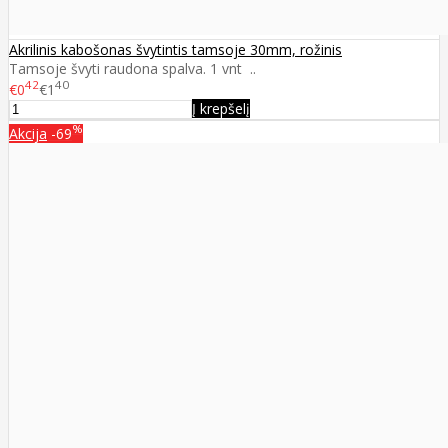
Akrilinis kabošonas švytintis tamsoje 30mm, rožinis
Tamsoje švyti raudona spalva. 1 vnt ..
42
40
€0
€1
Į krepšelį
%
Akcija
-69