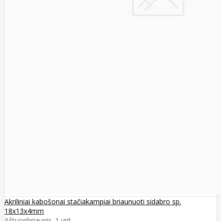
Akriliniai kabošonai stačiakampiai briaunuoti sidabro sp.
18x13x4mm
Aštuonbriaunis. 1 vnt..