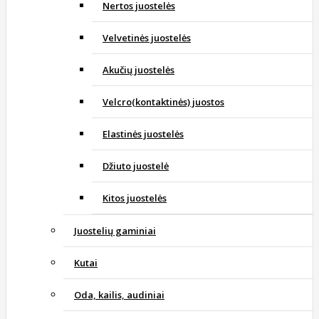
Nertos juostelės
Velvetinės juostelės
Akučių juostelės
Velcro(kontaktinės) juostos
Elastinės juostelės
Džiuto juostelė
Kitos juostelės
Juostelių gaminiai
Kutai
Oda, kailis, audiniai