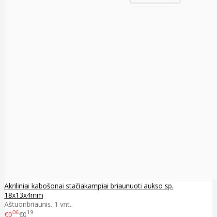
Akriliniai kabošonai stačiakampiai briaunuoti aukso sp.
18x13x4mm
Aštuonbriaunis. 1 vnt..
06
19
€0
€0