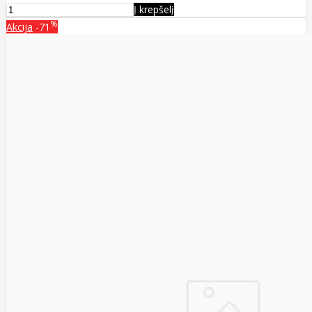
Į krepšelį
%
Akcija
-71