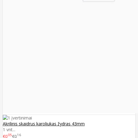
Akrilinis skaidrus karoliukas žydras 43mm
1 vnt...
05
16
€0
€0