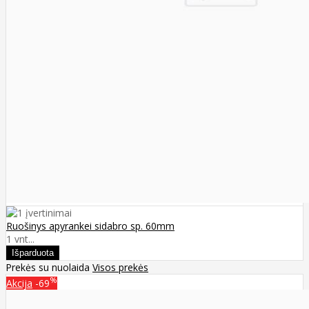
Ruošinys apyrankei sidabro sp. 60mm
1 vnt...
Prekės su nuolaida
Visos prekės
%
Akcija
-69