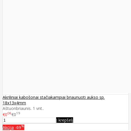
Akriliniai kabošonai stačiakampiai briaunuoti aukso sp.
18x13x4mm
Aštuonbriaunis. 1 vnt..
06
19
€0
€0
Į krepšelį
%
Akcija
-69