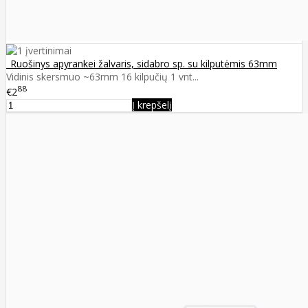
_Ruošinys apyrankei žalvaris, sidabro sp. su kilputėmis 63mm
Vidinis skersmuo ~63mm 16 kilpučių 1 vnt...
88
€2
Į krepšelį