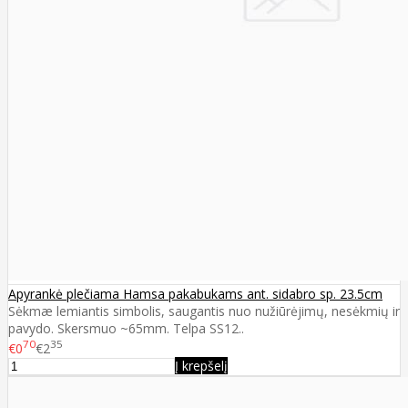
Apyrankė plečiama Hamsa pakabukams ant. sidabro sp. 23.5cm
Sėkmæ lemiantis simbolis, saugantis nuo nužiūrėjimų, nesėkmių ir
pavydo. Skersmuo ~65mm. Telpa SS12..
70
35
€0
€2
Į krepšelį