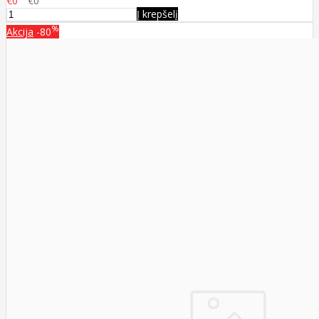
€0
€0
Į krepšelį
%
Akcija
-80