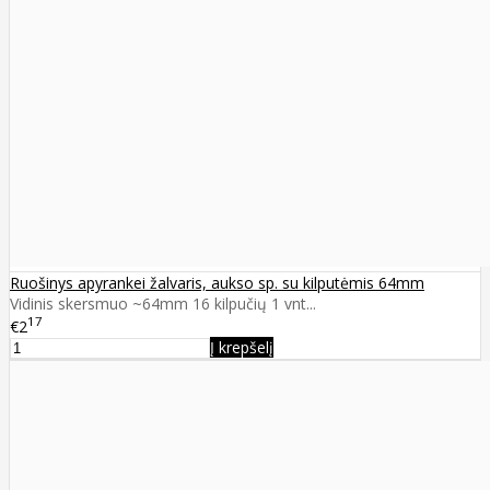
Ruošinys apyrankei žalvaris, aukso sp. su kilputėmis 64mm
Vidinis skersmuo ~64mm 16 kilpučių 1 vnt...
17
€2
Į krepšelį