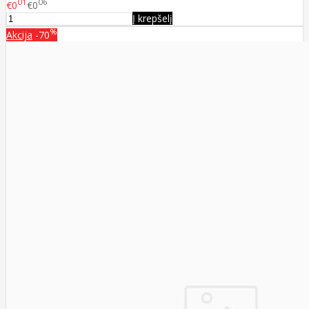
01
06
€0
€0
Į krepšelį
%
Akcija
-70