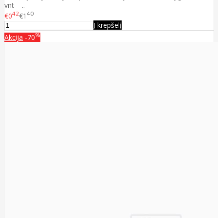
vnt ..
42
40
€0
€1
Į krepšelį
%
Akcija
-70