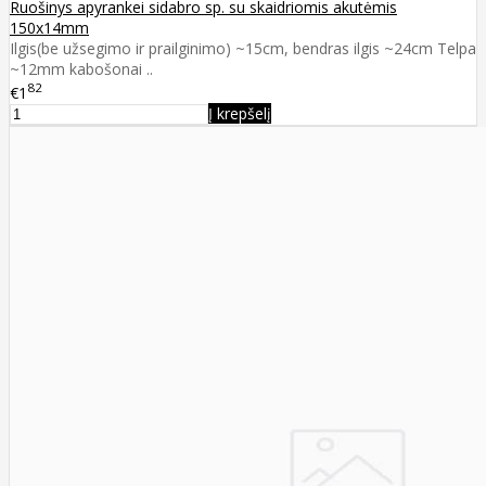
Ruošinys apyrankei sidabro sp. su skaidriomis akutėmis
150x14mm
Ilgis(be užsegimo ir prailginimo) ~15cm, bendras ilgis ~24cm Telpa
~12mm kabošonai ..
82
€1
Į krepšelį