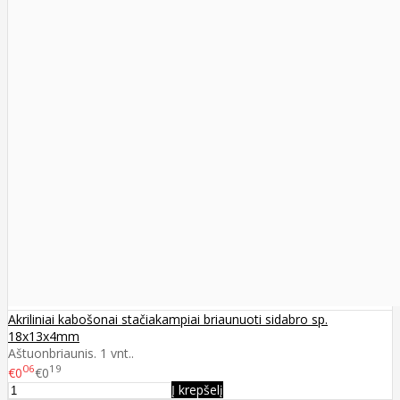
Akriliniai kabošonai stačiakampiai briaunuoti sidabro sp.
18x13x4mm
Aštuonbriaunis. 1 vnt..
06
19
€0
€0
Į krepšelį