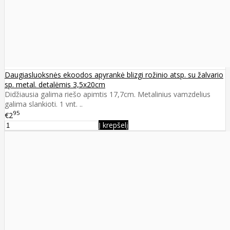
Daugiasluoksnės ekoodos apyrankė blizgi rožinio atsp. su žalvario
sp. metal. detalėmis 3,5x20cm
Didžiausia galima riešo apimtis 17,7cm. Metalinius vamzdelius
galima slankioti. 1 vnt. ..
95
€2
Į krepšelį