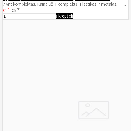
7 vnt komplektas. Kaina už 1 komplektą. Plastikas ir metalas. ..
73
78
€1
€5
Į krepšelį