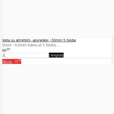
Viela su atmintim, apyrankei ~50mm 5 žiedai
Storis ~0,6mm Kaina už 5 žiedus. ..
20
€0
Į krepšelį
%
Akcija
-70