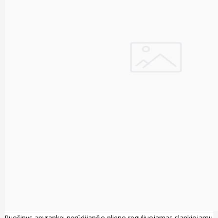
Ruošinys apyrankei nerūdijančio plieno reguliuojamas slankiojamu