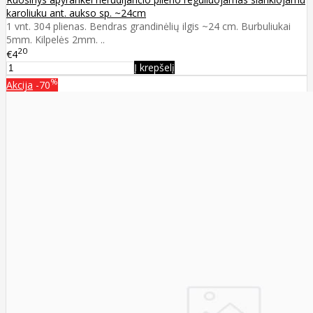
karoliuku ant. aukso sp. ~24cm
1 vnt. 304 plienas. Bendras grandinėlių ilgis ~24 cm. Burbuliukai
5mm. Kilpelės 2mm. ..
20
€4
Į krepšelį
%
Akcija
-70