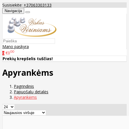
Susisiekite:
+37063303133
Navigacija
Mano paskyra
00
€0
0
Prekių krepšelis tuščias!
Apyrankėms
Pagrindinis
Papuošalų detalės
Apyrankėms