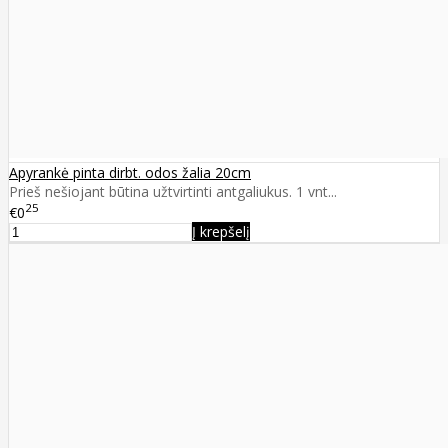
Apyrankė pinta dirbt. odos žalia 20cm
Prieš nešiojant būtina užtvirtinti antgaliukus. 1 vnt...
25
€0
Į krepšelį