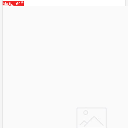
%
Akcija
-69