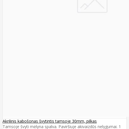
Akrilinis kabošonas švytintis tamsoje 30mm, pilkas
Tamsoje švyti mėlyna spalva. Paviršiuje akivaizdūs nelygumai. 1