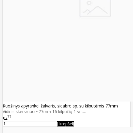
Ruošinys apyrankei žalvaris, sidabro sp. su kilputėmis 77mm
Vidinis skersmuo ~77mm 16 kilpučių 1 vnt...
77
€2
Į krepšelį