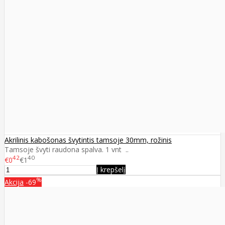
Akrilinis kabošonas švytintis tamsoje 30mm, rožinis
Tamsoje švyti raudona spalva. 1 vnt ..
42
40
€0
€1
Į krepšelį
%
Akcija
-69