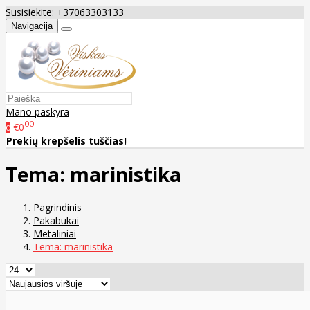
Susisiekite:
+37063303133
Navigacija
Mano paskyra
00
€0
0
Prekių krepšelis tuščias!
Tema: marinistika
Pagrindinis
Pakabukai
Metaliniai
Tema: marinistika