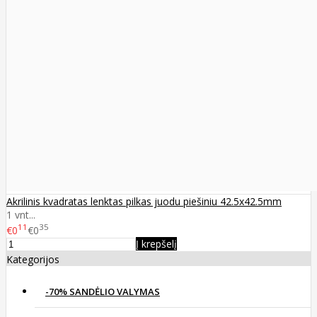
Akrilinis kvadratas lenktas pilkas juodu piešiniu 42.5x42.5mm
1 vnt...
11
35
€0
€0
Į krepšelį
Kategorijos
-70% SANDĖLIO VALYMAS