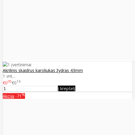
Akrilinis skaidrus karoliukas žydras 43mm
1 vnt...
05
16
€0
€0
Į krepšelį
%
Akcija
-71