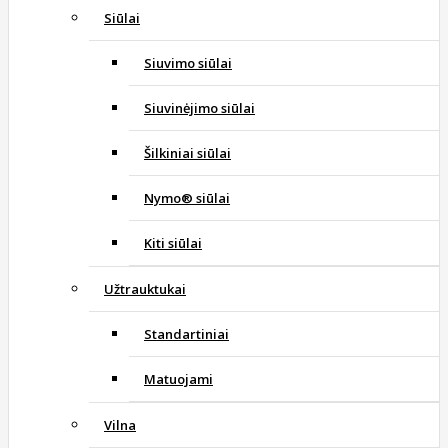
Siūlai
Siuvimo siūlai
Siuvinėjimo siūlai
Šilkiniai siūlai
Nymo® siūlai
Kiti siūlai
Užtrauktukai
Standartiniai
Matuojami
Vilna