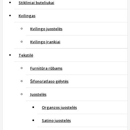
Stikliniai buteliukai
Kvilingas
Kvilingo juostelės
Kvilingo įrankiai
Tekstilė
Furnitūra rūbams
Šifono/atlaso gėlytės
Juostelės
Organzos juostelės
Satino juostelės