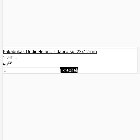
Pakabukas Undinėlė ant. sidabro sp. 23x12mm
1 vnt ..
08
€0
Į krepšelį