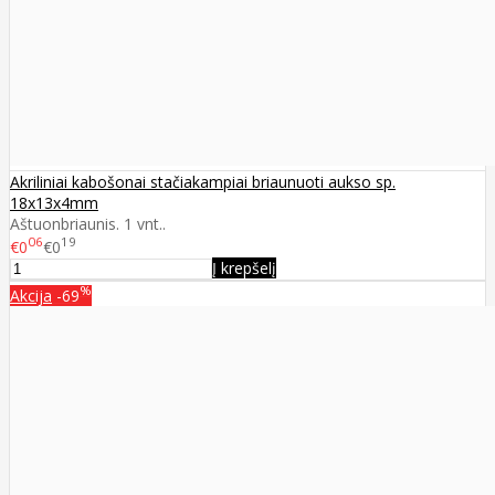
Akriliniai kabošonai stačiakampiai briaunuoti aukso sp.
18x13x4mm
Aštuonbriaunis. 1 vnt..
06
19
€0
€0
Į krepšelį
%
Akcija
-69