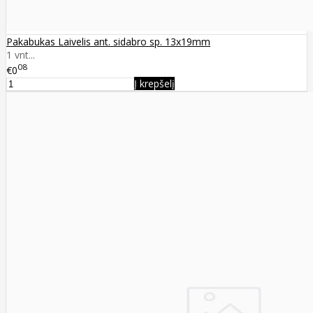
Pakabukas Laivelis ant. sidabro sp. 13x19mm
1 vnt...
08
€0
Į krepšelį