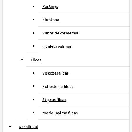
Karšinys
Sluoksna
Vilnos dekoravimui
Įrankiai vėlimui
Filcas
Viskozės filcas
Poliesterio filcas
Stiprus filcas
Modeliavimo filcas
Karoliukai