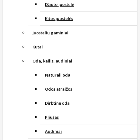
Džiuto juostelė
Kitos juostelės
Juostelių gaminiai
Kutai
Oda, kailis, audiniai
Natūrali oda
Odos atraižos
Dirbtinė oda
Pliušas
Audiniai