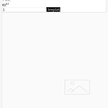
61
€0
Į krepšelį