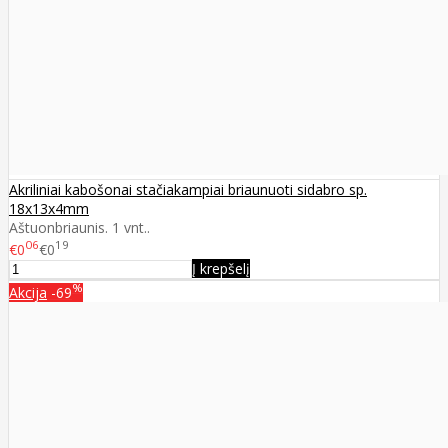
Akriliniai kabošonai stačiakampiai briaunuoti sidabro sp.
18x13x4mm
Aštuonbriaunis. 1 vnt..
06
19
€0
€0
Į krepšelį
%
Akcija
-69