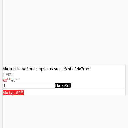
Akrilinis kabošonas apvalus su piešiniu 24x7mm
1 vnt..
08
29
€0
€0
Į krepšelį
%
Akcija
-80