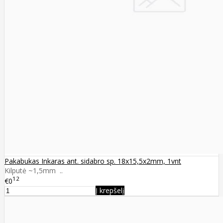
Pakabukas Inkaras ant. sidabro sp. 18x15,5x2mm, 1vnt
Kilputė ~1,5mm ..
12
€0
Į krepšelį