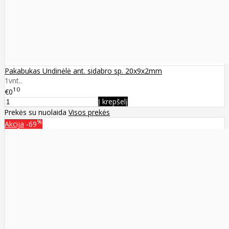
Pakabukas Undinėlė ant. sidabro sp. 20x9x2mm
1vnt..
10
€0
Į krepšelį
Prekės su nuolaida
Visos prekės
%
Akcija
-69