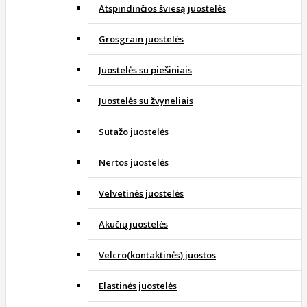
Atspindinčios šviesą juostelės
Grosgrain juostelės
Juostelės su piešiniais
Juostelės su žvyneliais
Sutažo juostelės
Nertos juostelės
Velvetinės juostelės
Akučių juostelės
Velcro(kontaktinės) juostos
Elastinės juostelės