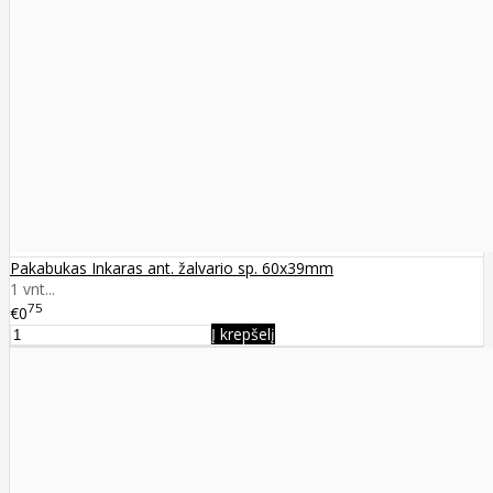
Pakabukas Inkaras ant. žalvario sp. 60x39mm
1 vnt...
75
€0
Į krepšelį