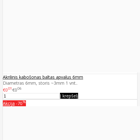
Akrilinis kabošonas baltas apvalus 6mm
Diametras 6mm, storis ~3mm 1 vnt..
01
06
€0
€0
Į krepšelį
%
Akcija
-70