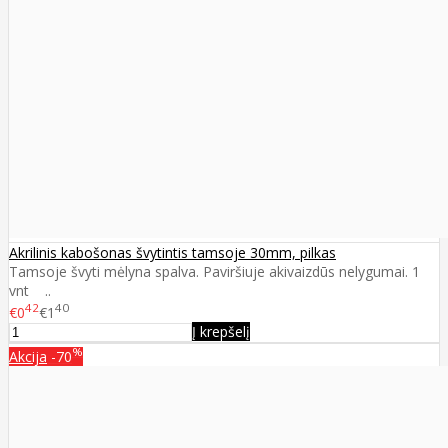
Akrilinis kabošonas švytintis tamsoje 30mm, pilkas
Tamsoje švyti mėlyna spalva. Paviršiuje akivaizdūs nelygumai. 1
vnt ..
42
40
€0
€1
Į krepšelį
%
Akcija
-70