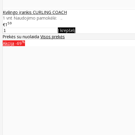
Kvilingo įrankis CURLING COACH
1 vnt Naudojimo pamokėlė: ..
59
€1
Į krepšelį
Prekės su nuolaida
Visos prekės
%
Akcija
-69