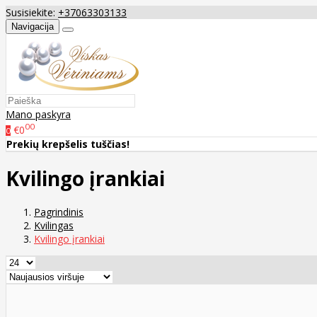
Susisiekite:
+37063303133
Navigacija
Mano paskyra
00
€0
0
Prekių krepšelis tuščias!
Kvilingo įrankiai
Pagrindinis
Kvilingas
Kvilingo įrankiai