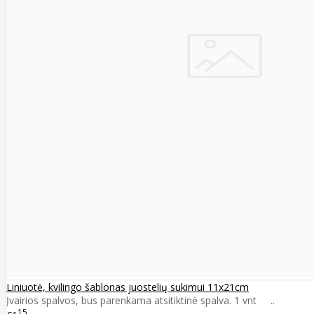
Liniuotė, kvilingo šablonas juostelių sukimui 11x21cm
Įvairios spalvos, bus parenkama atsitiktinė spalva. 1 vnt ..
15