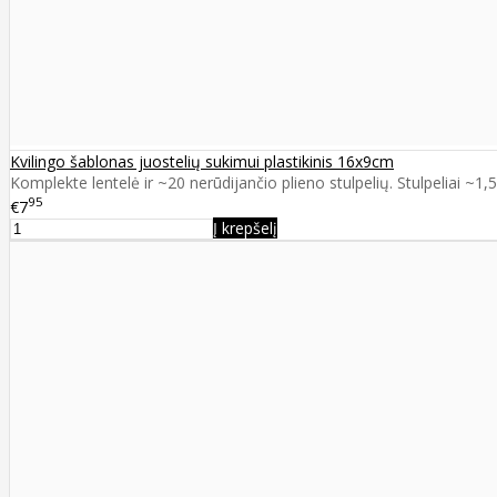
Kvilingo šablonas juostelių sukimui plastikinis 16x9cm
Komplekte lentelė ir ~20 nerūdijančio plieno stulpelių. Stulpeliai ~1,
95
€7
Į krepšelį