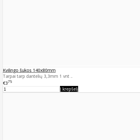
Kvilingo šukos 140x80mm
Tarpai tarp dantelių 3,3mm 1 vnt ..
75
€3
Į krepšelį