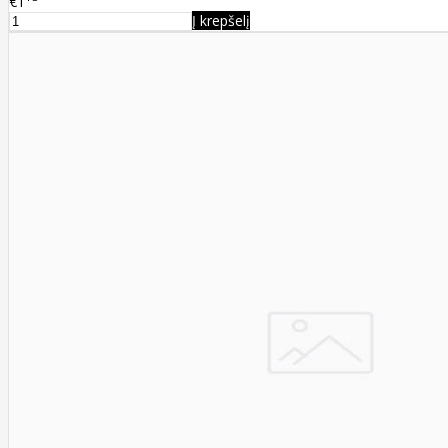
€1
Į krepšelį