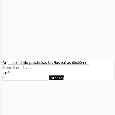
Organinio stiklo pakabukas Kryžius baltas 60x60mm
Storis 3mm 1 vnt..
50
€1
Į krepšelį