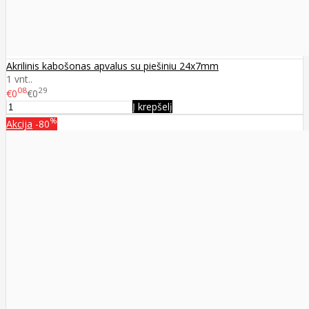
Akrilinis kabošonas apvalus su piešiniu 24x7mm
1 vnt..
08
29
€0
€0
Į krepšelį
%
Akcija
-80