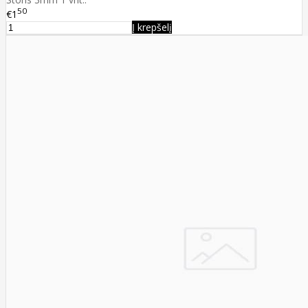
50
€1
Į krepšelį