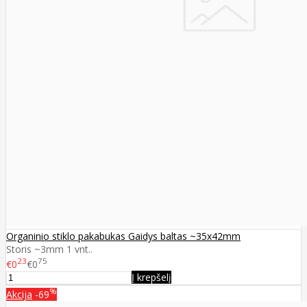
Organinio stiklo pakabukas Gaidys baltas ~35x42mm
Storis ~3mm 1 vnt..
23
75
€0
€0
Į krepšelį
%
Akcija
-69