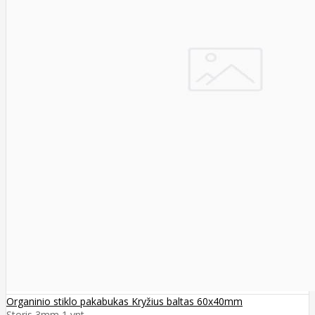
Organinio stiklo pakabukas Kryžius baltas 60x40mm
Storis 3mm 1 vnt..