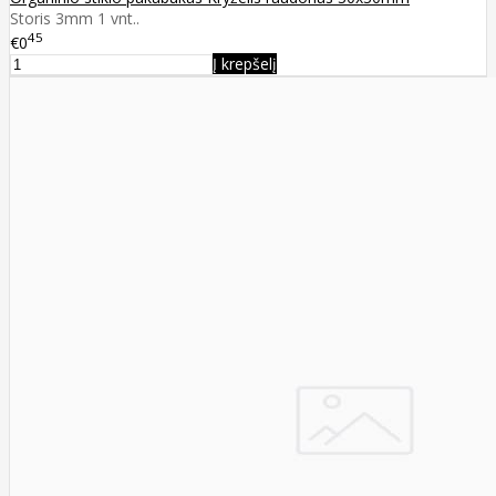
Storis 3mm 1 vnt..
45
€0
Į krepšelį