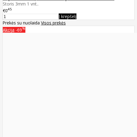
Storis 3mm 1 vnt..
45
€0
Į krepšelį
Prekės su nuolaida
Visos prekės
%
Akcija
-69