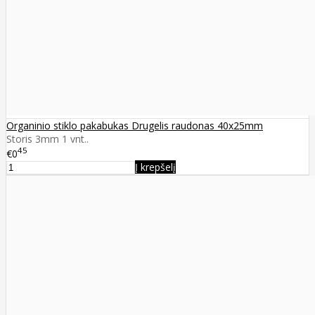
Organinio stiklo pakabukas Drugelis raudonas 40x25mm
Storis 3mm 1 vnt..
45
€0
Į krepšelį