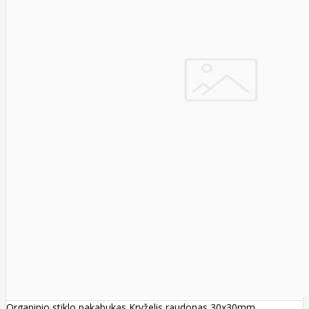
Organinio stiklo pakabukas Kryželis raudonas 30x30mm