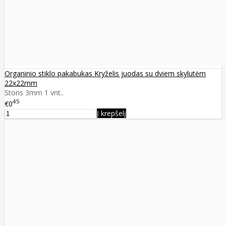
Organinio stiklo pakabukas Kryželis juodas su dviem skylutėm
22x22mm
Storis 3mm 1 vnt..
45
€0
Į krepšelį