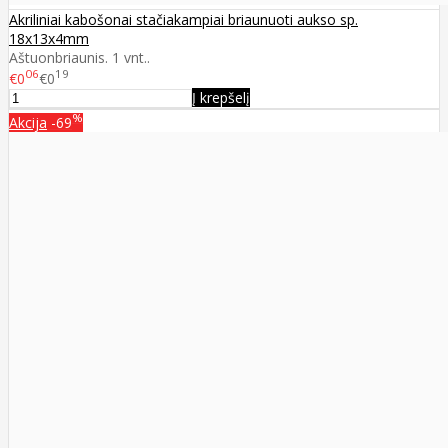
Akriliniai kabošonai stačiakampiai briaunuoti aukso sp.
18x13x4mm
Aštuonbriaunis. 1 vnt..
06
19
€0
€0
Į krepšelį
%
Akcija
-69