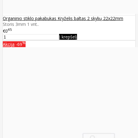
Organinio stiklo pakabukas Kryželis baltas 2 skylių 22x22mm
Storis 3mm 1 vnt..
45
€0
Į krepšelį
%
Akcija
-69