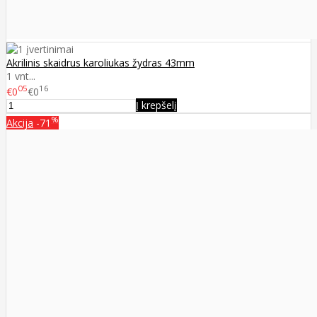
Akrilinis skaidrus karoliukas žydras 43mm
1 vnt...
05
16
€0
€0
Į krepšelį
%
Akcija
-71