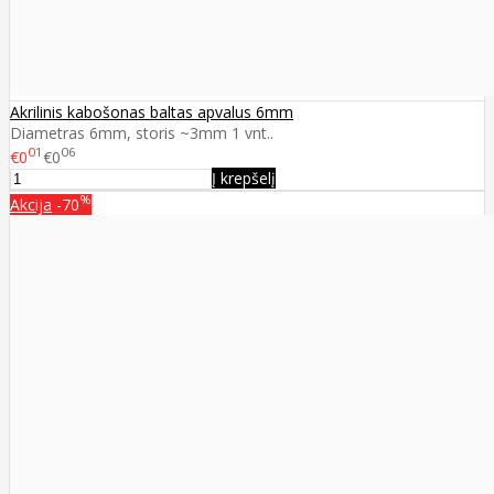
Akrilinis kabošonas baltas apvalus 6mm
Diametras 6mm, storis ~3mm 1 vnt..
01
06
€0
€0
Į krepšelį
%
Akcija
-70