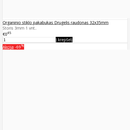
Organinio stiklo pakabukas Drugelis raudonas 32x35mm
Storis 3mm 1 vnt..
45
€0
Į krepšelį
%
Akcija
-69