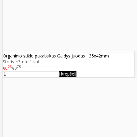
Organinio stiklo pakabukas Gaidys juodas ~35x42mm
Storis ~3mm 1 vnt..
23
75
€0
€0
Į krepšelį