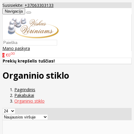
Susisiekite:
+37063303133
Navigacija
Mano paskyra
00
€0
0
Prekių krepšelis tuščias!
Organinio stiklo
Pagrindinis
Pakabukai
Organinio stiklo