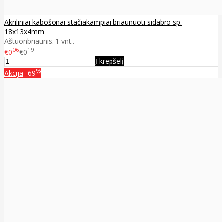
Akriliniai kabošonai stačiakampiai briaunuoti sidabro sp.
18x13x4mm
Aštuonbriaunis. 1 vnt..
06
19
€0
€0
Į krepšelį
%
Akcija
-69