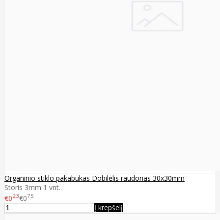
Organinio stiklo pakabukas Dobilėlis raudonas 30x30mm
Storis 3mm 1 vnt..
23
75
€0
€0
Į krepšelį