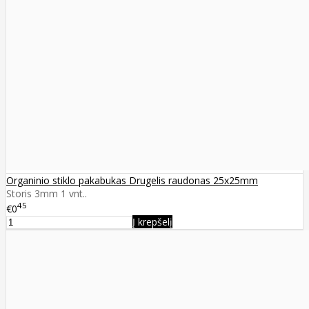
Organinio stiklo pakabukas Drugelis raudonas 25x25mm
Storis 3mm 1 vnt..
45
€0
Į krepšelį