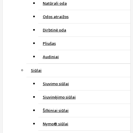
Natūrali oda
Odos atraižos
Dirbtinė oda
Pliušas
Audiniai
Siūlai
Siuvimo siūlai
Siuvinėjimo siūlai
Šilkiniai siūlai
Nymo® siūlai