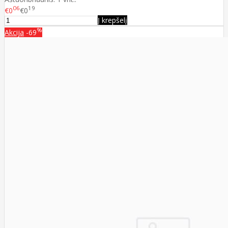
06
19
€0
€0
Į krepšelį
%
Akcija
-69