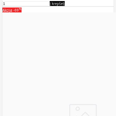
Į krepšelį
%
Akcija
-69