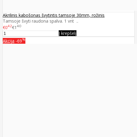
Akrilinis kabošonas švytintis tamsoje 30mm, rožinis
Tamsoje švyti raudona spalva. 1 vnt ..
42
40
€0
€1
Į krepšelį
%
Akcija
-69