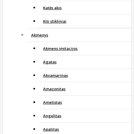
Katės akis
Kiti stikliniai
Akmenys
Akmens imitacijos
Agatas
Akvamarinas
Amazonitas
Ametistas
Angelitas
Apatitas