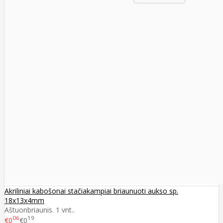
Akriliniai kabošonai stačiakampiai briaunuoti aukso sp.
18x13x4mm
Aštuonbriaunis. 1 vnt..
06
19
€0
€0