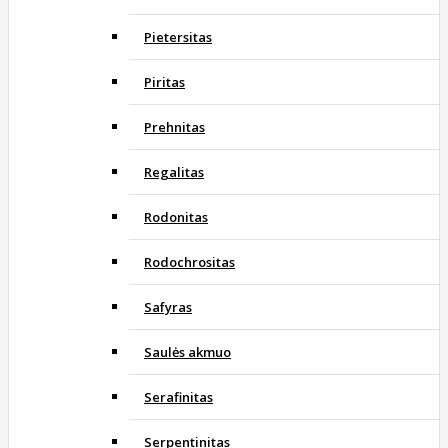
Pietersitas
Piritas
Prehnitas
Regalitas
Rodonitas
Rodochrositas
Safyras
Saulės akmuo
Serafinitas
Serpentinitas