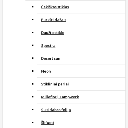
Čekiškas stiklas
Purkšti dažais
Daužto stiklo
Spectra
Desert sun
Neon
Stikliniai perlai
Millefiori, Lampwork
Su sidabro folija
Šlifuoti