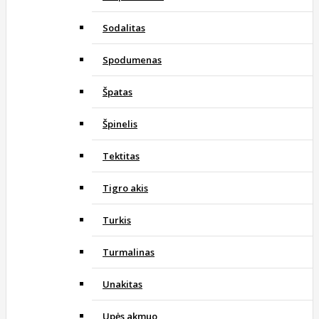
Sodalitas
Spodumenas
Špatas
Špinelis
Tektitas
Tigro akis
Turkis
Turmalinas
Unakitas
Upės akmuo