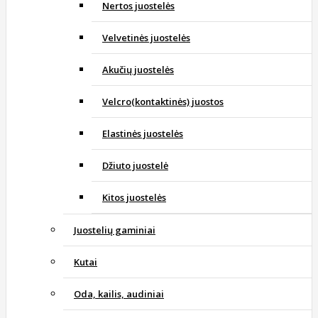
Nertos juostelės
Velvetinės juostelės
Akučių juostelės
Velcro(kontaktinės) juostos
Elastinės juostelės
Džiuto juostelė
Kitos juostelės
Juostelių gaminiai
Kutai
Oda, kailis, audiniai