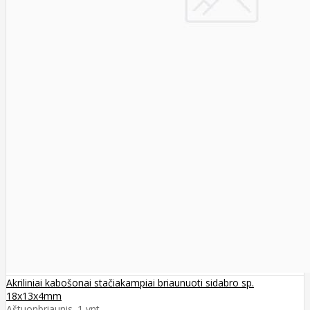
Akriliniai kabošonai stačiakampiai briaunuoti sidabro sp.
18x13x4mm
Aštuonbriaunis. 1 vnt..