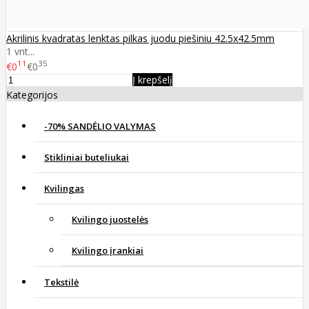
Akrilinis kvadratas lenktas pilkas juodu piešiniu 42.5x42.5mm
1 vnt...
11
35
€0
€0
Į krepšelį
Kategorijos
-70% SANDĖLIO VALYMAS
Stikliniai buteliukai
Kvilingas
Kvilingo juostelės
Kvilingo įrankiai
Tekstilė