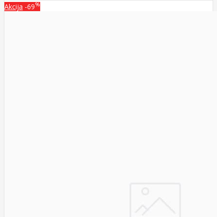
%
Akcija
-69