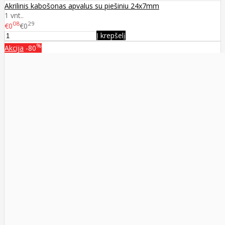
Akrilinis kabošonas apvalus su piešiniu 24x7mm
1 vnt..
08
29
€0
€0
Į krepšelį
%
Akcija
-80