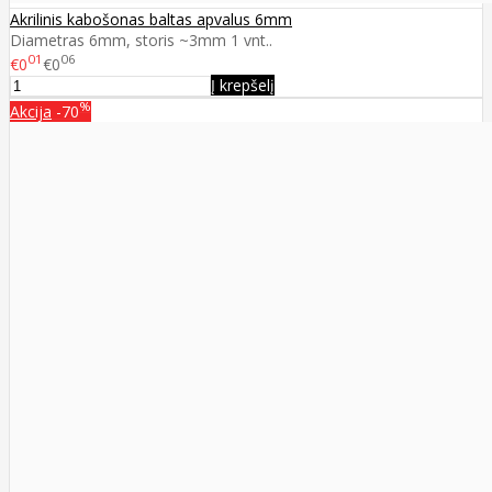
Akrilinis kabošonas baltas apvalus 6mm
Diametras 6mm, storis ~3mm 1 vnt..
01
06
€0
€0
Į krepšelį
%
Akcija
-70