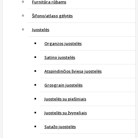
Furnitūra rūbams
Šifono/atlaso gėlytės
Juostelės
Organzos juostelės
Satino juostelės
Atspindinčios šviesą juostelės
Grosgrain juostelės
Juostelės su piešiniais
Juostelės su žvyneliais
Sutažo juostelės