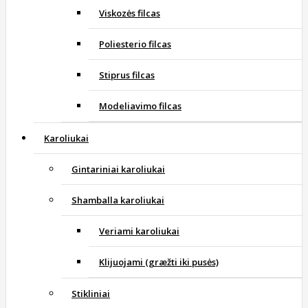
Viskozės filcas
Poliesterio filcas
Stiprus filcas
Modeliavimo filcas
Karoliukai
Gintariniai karoliukai
Shamballa karoliukai
Veriami karoliukai
Klijuojami (græžti iki pusės)
Stikliniai