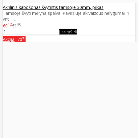
Akrilinis kabošonas švytintis tamsoje 30mm, pilkas
Tamsoje švyti mėlyna spalva. Paviršiuje akivaizdūs nelygumai. 1
vnt ..
42
40
€0
€1
Į krepšelį
%
Akcija
-70