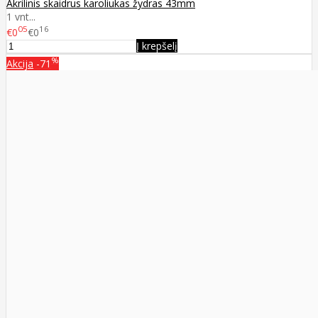
Akrilinis skaidrus karoliukas žydras 43mm
1 vnt...
05
16
€0
€0
Į krepšelį
%
Akcija
-71