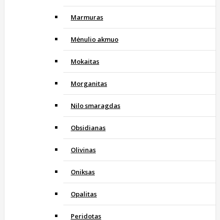
Marmuras
Mėnulio akmuo
Mokaitas
Morganitas
Nilo smaragdas
Obsidianas
Olivinas
Oniksas
Opalitas
Peridotas