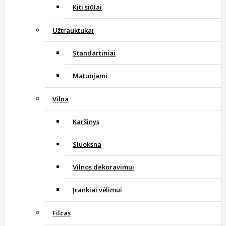
Kiti siūlai
Užtrauktukai
Standartiniai
Matuojami
Vilna
Karšinys
Sluoksna
Vilnos dekoravimui
Įrankiai vėlimui
Filcas