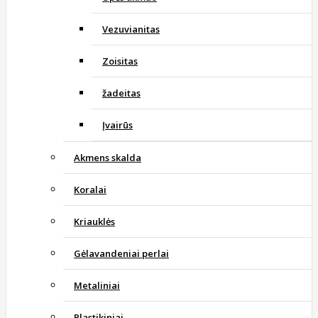
Vezuvianitas
Zoisitas
žadeitas
Įvairūs
Akmens skalda
Koralai
Kriauklės
Gėlavandeniai perlai
Metaliniai
Plastikiniai