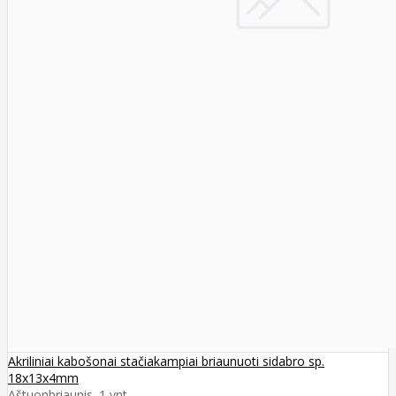
Akriliniai kabošonai stačiakampiai briaunuoti sidabro sp.
18x13x4mm
Aštuonbriaunis. 1 vnt..