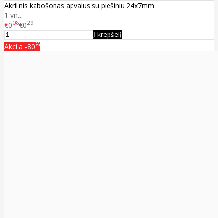
Akrilinis kabošonas apvalus su piešiniu 24x7mm
1 vnt..
08
29
€0
€0
Į krepšelį
%
Akcija
-80