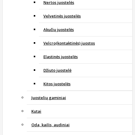
Nertos juostelės
Velvetinės juostelės
Akučių juostelės
Velcro(kontaktinės) juostos
Elastinės juostelės
Džiuto juostelė
Kitos juostelės
Juostelių gaminiai
Kutai
Oda, kailis, audiniai