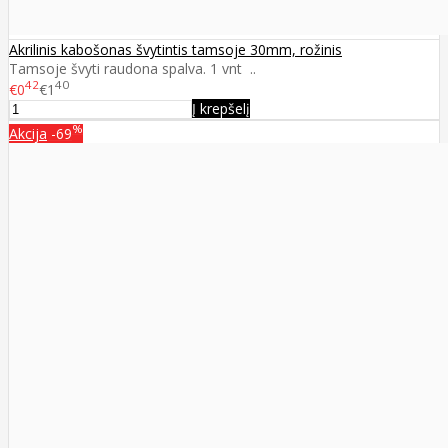
Akrilinis kabošonas švytintis tamsoje 30mm, rožinis
Tamsoje švyti raudona spalva. 1 vnt ..
42
40
€0
€1
Į krepšelį
%
Akcija
-69