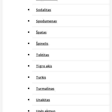
Sodalitas
Spodumenas
Špatas
Špinelis
Tektitas
Tigro akis
Turkis
Turmalinas
Unakitas
Upės akmuo