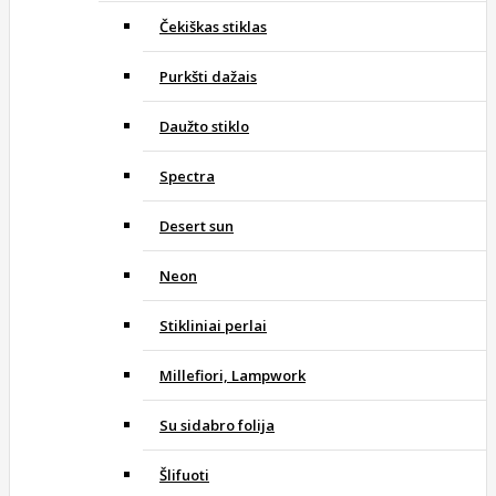
Čekiškas stiklas
Purkšti dažais
Daužto stiklo
Spectra
Desert sun
Neon
Stikliniai perlai
Millefiori, Lampwork
Su sidabro folija
Šlifuoti