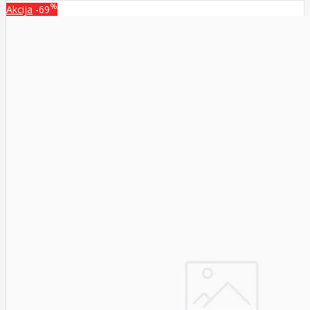
%
Akcija
-69