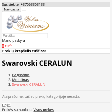
Susisiekite:
+37063303133
Navigacija
Mano paskyra
00
€0
0
Prekių krepšelis tuščias!
Swarovski CERALUN
Pagrindinis
Modelinas
Swarovski CERALUN
Atsiprašome, tačiau prekių kategorijoje nerasta.
Grįžti
Prekės su nuolaida
Visos prekės