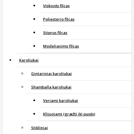
Viskozės filcas
Poliesterio filcas
Stiprus filcas
Modeliavimo filcas
Karoliukai
Gintariniai karoliukai
Shamballa karoliukai
Veriami karoliukai
Klijuojami (græžti iki pusės)
Stikliniai