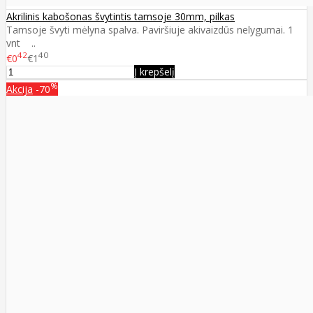
Akrilinis kabošonas švytintis tamsoje 30mm, pilkas
Tamsoje švyti mėlyna spalva. Paviršiuje akivaizdūs nelygumai. 1
vnt ..
42
40
€0
€1
Į krepšelį
%
Akcija
-70