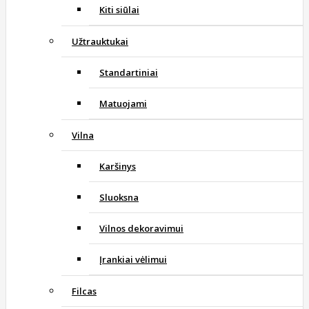
Kiti siūlai
Užtrauktukai
Standartiniai
Matuojami
Vilna
Karšinys
Sluoksna
Vilnos dekoravimui
Įrankiai vėlimui
Filcas