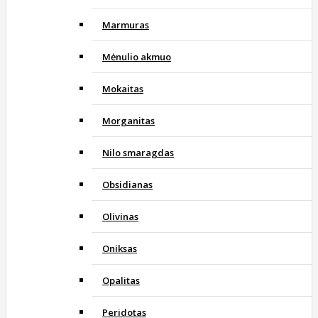
Marmuras
Mėnulio akmuo
Mokaitas
Morganitas
Nilo smaragdas
Obsidianas
Olivinas
Oniksas
Opalitas
Peridotas