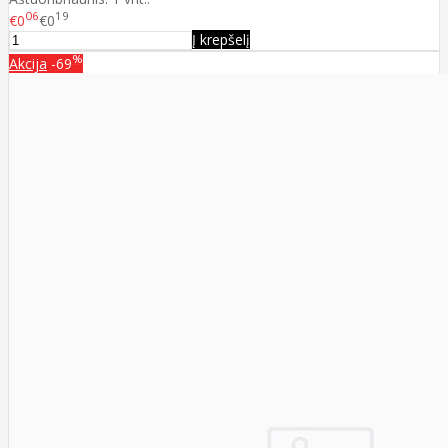
06
19
€0
€0
Į krepšelį
%
Akcija
-69