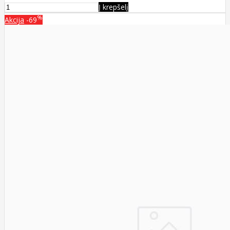
Į krepšelį
%
Akcija
-69