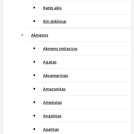
Katės akis
Kiti stikliniai
Akmenys
Akmens imitacijos
Agatas
Akvamarinas
Amazonitas
Ametistas
Angelitas
Apatitas