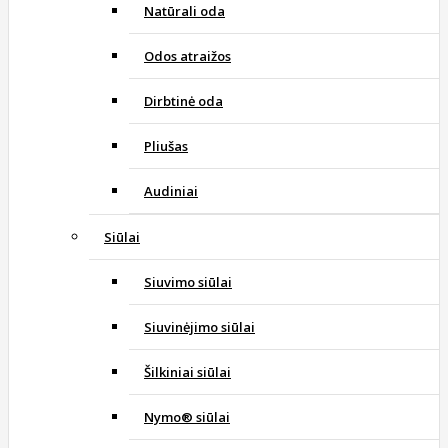
Natūrali oda
Odos atraižos
Dirbtinė oda
Pliušas
Audiniai
Siūlai
Siuvimo siūlai
Siuvinėjimo siūlai
Šilkiniai siūlai
Nymo® siūlai