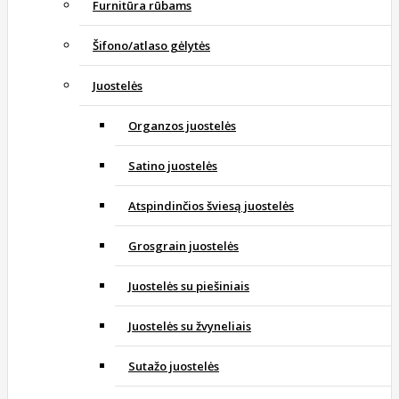
Furnitūra rūbams
Šifono/atlaso gėlytės
Juostelės
Organzos juostelės
Satino juostelės
Atspindinčios šviesą juostelės
Grosgrain juostelės
Juostelės su piešiniais
Juostelės su žvyneliais
Sutažo juostelės