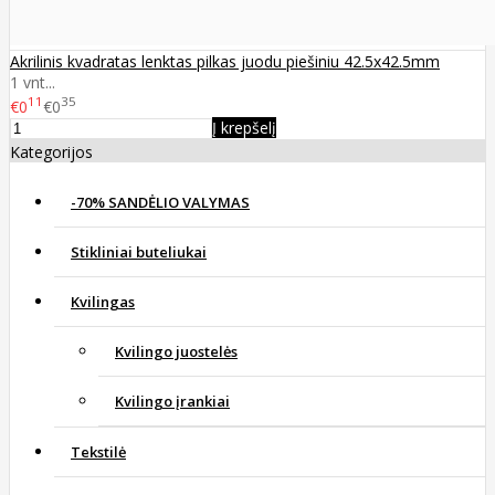
Akrilinis kvadratas lenktas pilkas juodu piešiniu 42.5x42.5mm
1 vnt...
11
35
€0
€0
Į krepšelį
Kategorijos
-70% SANDĖLIO VALYMAS
Stikliniai buteliukai
Kvilingas
Kvilingo juostelės
Kvilingo įrankiai
Tekstilė