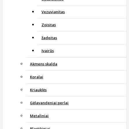
Vezuvianitas
Zoisitas
žadeitas
Įvairūs
Akmens skalda
Koralai
Kriauklės
Gėlavandeniai perlai
Metaliniai
Plastikiniai