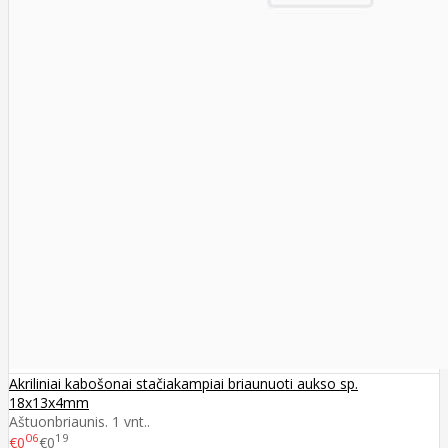
Akriliniai kabošonai stačiakampiai briaunuoti aukso sp.
18x13x4mm
Aštuonbriaunis. 1 vnt..
06
19
€0
€0