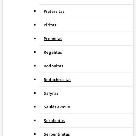
Pietersitas
Piritas
Prehnitas
Regalitas
Rodonitas
Rodochrositas
Safyras
Saulės akmuo
Serafinitas
Serpentinitas