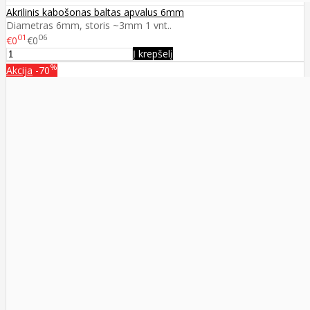
Akrilinis kabošonas baltas apvalus 6mm
Diametras 6mm, storis ~3mm 1 vnt..
01
06
€0
€0
Į krepšelį
%
Akcija
-70