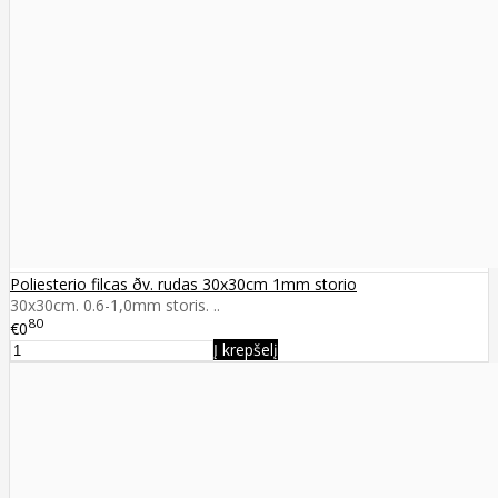
Poliesterio filcas ðv. rudas 30x30cm 1mm storio
30x30cm. 0.6-1,0mm storis. ..
80
€0
Į krepšelį