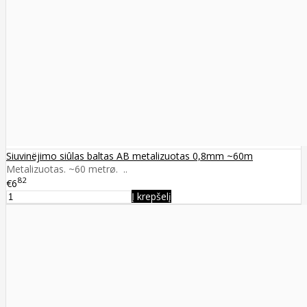
Siuvinëjimo siûlas baltas AB metalizuotas 0,8mm ~60m
Metalizuotas. ~60 metrø. ..
82
€6
Į krepšelį