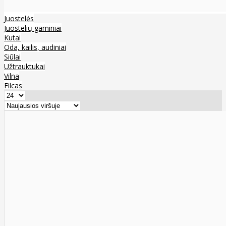
Juostelės
Juostelių gaminiai
Kutai
Oda, kailis, audiniai
Siūlai
Užtrauktukai
Vilna
Filcas