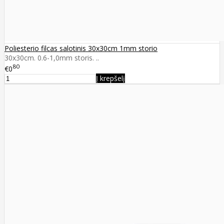
Poliesterio filcas salotinis 30x30cm 1mm storio
30x30cm. 0.6-1,0mm storis. ..
80
€0
Į krepšelį