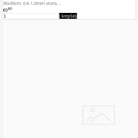
30x30cm. 0.6-1,0mm storis. ..
80
€0
Į krepšelį