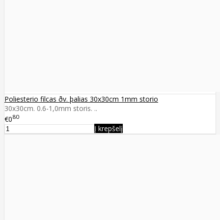
Poliesterio filcas ðv. þalias 30x30cm 1mm storio
30x30cm. 0.6-1,0mm storis. ..
80
€0
Į krepšelį