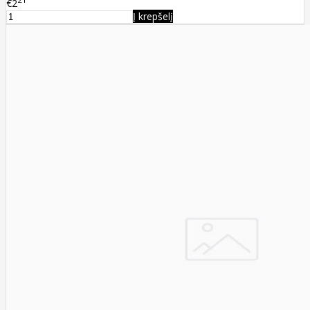
€2
Į krepšelį