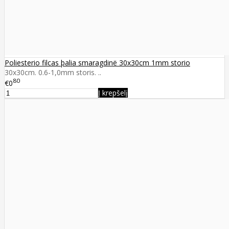
Poliesterio filcas þalia smaragdinë 30x30cm 1mm storio
30x30cm. 0.6-1,0mm storis. ..
80
€0
Į krepšelį