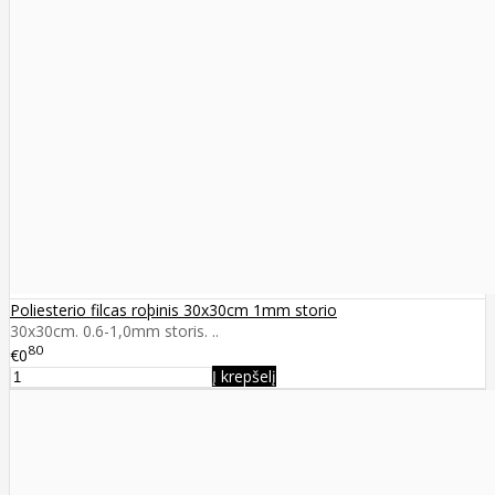
Poliesterio filcas roþinis 30x30cm 1mm storio
30x30cm. 0.6-1,0mm storis. ..
80
€0
Į krepšelį