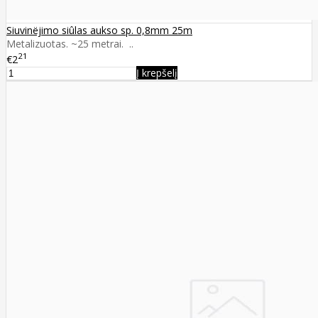
Siuvinëjimo siûlas aukso sp. 0,8mm 25m
Metalizuotas. ~25 metrai. ..
21
€2
Į krepšelį