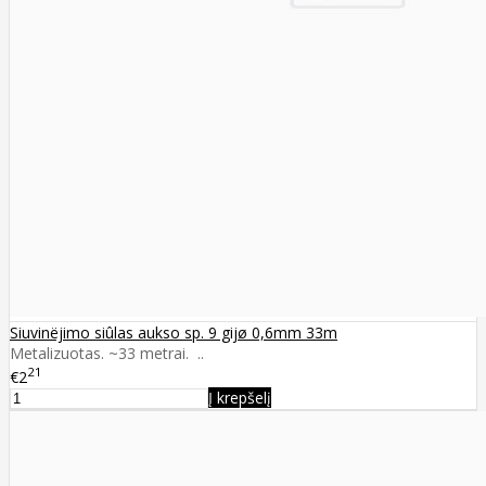
Siuvinëjimo siûlas aukso sp. 9 gijø 0,6mm 33m
Metalizuotas. ~33 metrai. ..
21
€2
Į krepšelį