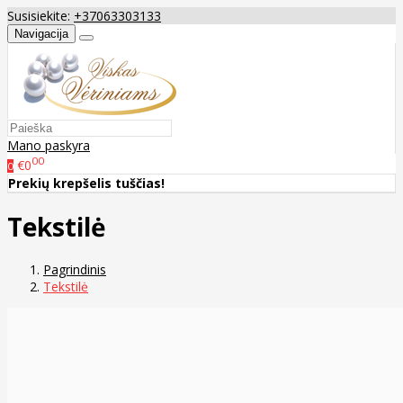
Susisiekite:
+37063303133
Navigacija
Mano paskyra
00
€0
0
Prekių krepšelis tuščias!
Tekstilė
Pagrindinis
Tekstilė