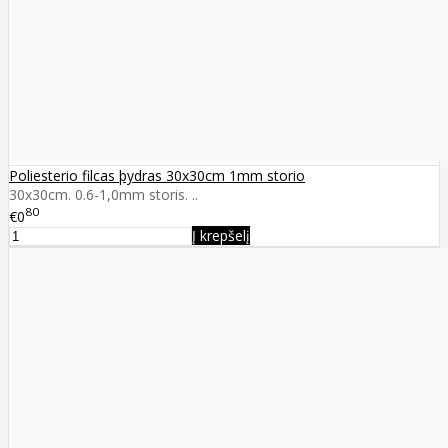
Poliesterio filcas þydras 30x30cm 1mm storio
30x30cm. 0.6-1,0mm storis. ..
80
€0
Į krepšelį