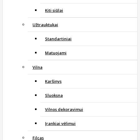
Kiti siūlai
Užtrauktukai
Standartiniai
Matuojami
Vilna
Karšinys
Sluoksna
Vilnos dekoravimui
Įrankiai vėlimui
Filcas