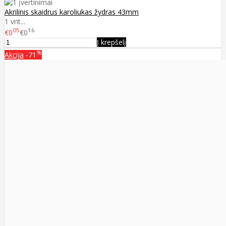
Akrilinis skaidrus karoliukas žydras 43mm
1 vnt...
05
16
€0
€0
Į krepšelį
%
Akcija
-71