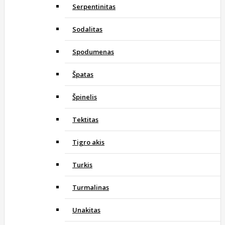
Serpentinitas
Sodalitas
Spodumenas
Špatas
Špinelis
Tektitas
Tigro akis
Turkis
Turmalinas
Unakitas