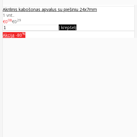
Akrilinis kabošonas apvalus su piešiniu 24x7mm
1 vnt..
08
29
€0
€0
Į krepšelį
%
Akcija
-80