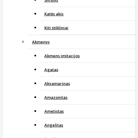
Katės akis
Kiti stikliniai
Akmenys
Akmens imitacijos
Agatas
Akvamarinas
Amazonitas
Ametistas
Angelitas