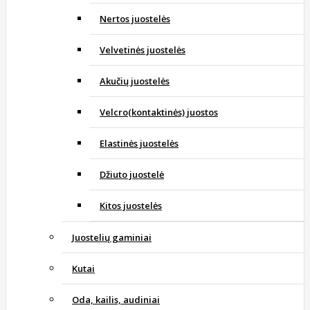
Nertos juostelės
Velvetinės juostelės
Akučių juostelės
Velcro(kontaktinės) juostos
Elastinės juostelės
Džiuto juostelė
Kitos juostelės
Juostelių gaminiai
Kutai
Oda, kailis, audiniai