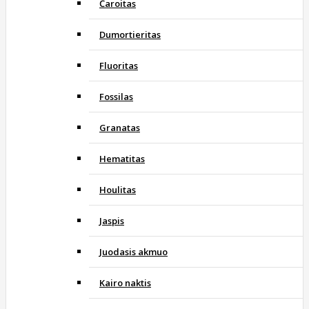
Čaroitas
Dumortieritas
Fluoritas
Fossilas
Granatas
Hematitas
Houlitas
Jaspis
Juodasis akmuo
Kairo naktis