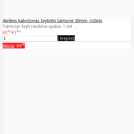
Akrilinis kabošonas švytintis tamsoje 30mm, rožinis
Tamsoje švyti raudona spalva. 1 vnt ..
42
40
€0
€1
Į krepšelį
%
Akcija
-69