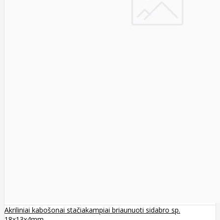
Akriliniai kabošonai stačiakampiai briaunuoti sidabro sp.
18x13x4mm