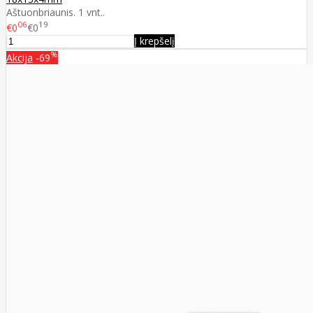
Aštuonbriaunis. 1 vnt..
06
19
€0
€0
Į krepšelį
%
Akcija
-69