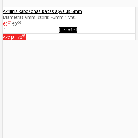
Akrilinis kabošonas baltas apvalus 6mm
Diametras 6mm, storis ~3mm 1 vnt..
01
06
€0
€0
Į krepšelį
%
Akcija
-70