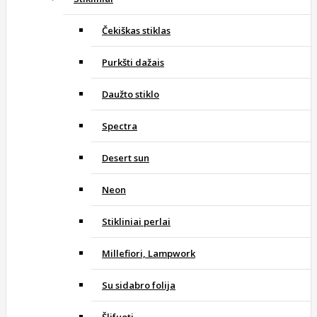
Čekiškas stiklas
Purkšti dažais
Daužto stiklo
Spectra
Desert sun
Neon
Stikliniai perlai
Millefiori, Lampwork
Su sidabro folija
Šlifuoti