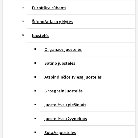
Furnitūra rūbams
Šifono/atlaso gėlytės
Juostelės
Organzos juostelės
Satino juostelės
Atspindinčios šviesą juostelės
Grosgrain juostelės
Juostelės su piešiniais
Juostelės su žvyneliais
Sutažo juostelės