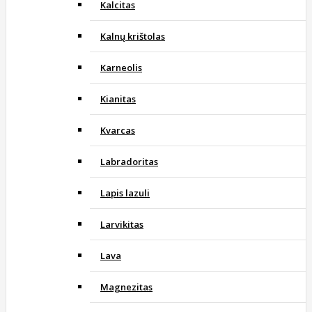
Kalcitas
Kalnų krištolas
Karneolis
Kianitas
Kvarcas
Labradoritas
Lapis lazuli
Larvikitas
Lava
Magnezitas