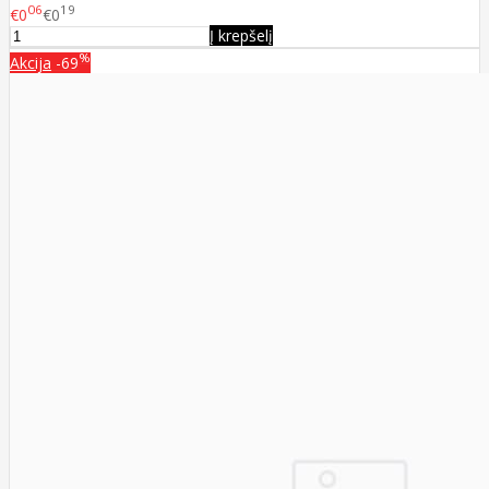
06
19
€0
€0
Į krepšelį
%
Akcija
-69