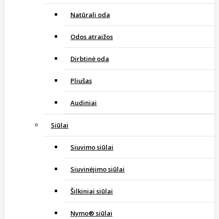
Natūrali oda
Odos atraižos
Dirbtinė oda
Pliušas
Audiniai
Siūlai
Siuvimo siūlai
Siuvinėjimo siūlai
Šilkiniai siūlai
Nymo® siūlai