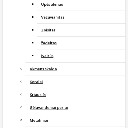
Upės akmuo
Vezuvianitas
Zoisitas
žadeitas
Įvairūs
Akmens skalda
Koralai
Kriauklės
Gėlavandeniai perlai
Metaliniai