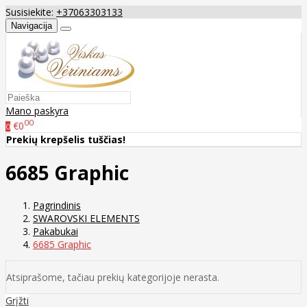
Susisiekite:
+37063303133
Navigacija
Mano paskyra
00
€0
0
Prekių krepšelis tuščias!
6685 Graphic
Pagrindinis
SWAROVSKI ELEMENTS
Pakabukai
6685 Graphic
Atsiprašome, tačiau prekių kategorijoje nerasta.
Grįžti