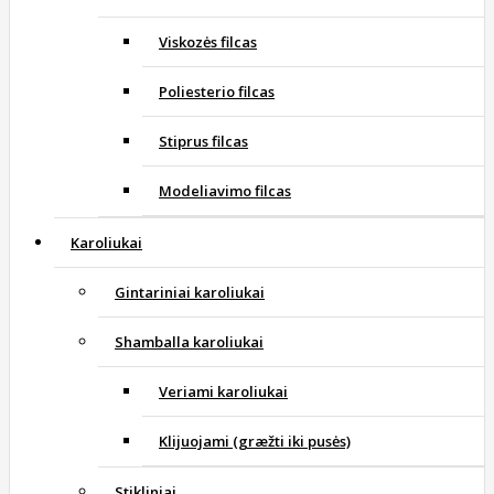
Viskozės filcas
Poliesterio filcas
Stiprus filcas
Modeliavimo filcas
Karoliukai
Gintariniai karoliukai
Shamballa karoliukai
Veriami karoliukai
Klijuojami (græžti iki pusės)
Stikliniai