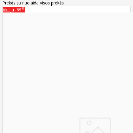
Prekės su nuolaida
Visos prekės
%
Akcija
-69