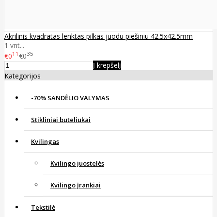
Akrilinis kvadratas lenktas pilkas juodu piešiniu 42.5x42.5mm
1 vnt...
11
35
€0
€0
Į krepšelį
Kategorijos
-70% SANDĖLIO VALYMAS
Stikliniai buteliukai
Kvilingas
Kvilingo juostelės
Kvilingo įrankiai
Tekstilė