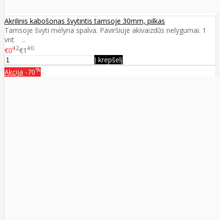
Akrilinis kabošonas švytintis tamsoje 30mm, pilkas
Tamsoje švyti mėlyna spalva. Paviršiuje akivaizdūs nelygumai. 1
vnt ..
42
40
€0
€1
Į krepšelį
%
Akcija
-70