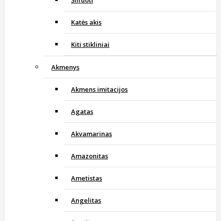
Katės akis
Kiti stikliniai
Akmenys
Akmens imitacijos
Agatas
Akvamarinas
Amazonitas
Ametistas
Angelitas