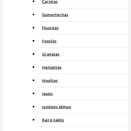
Čaroitas
Dumortieritas
Fluoritas
Fossilas
Granatas
Hematitas
Houlitas
Jaspis
Juodasis akmuo
Kairo naktis