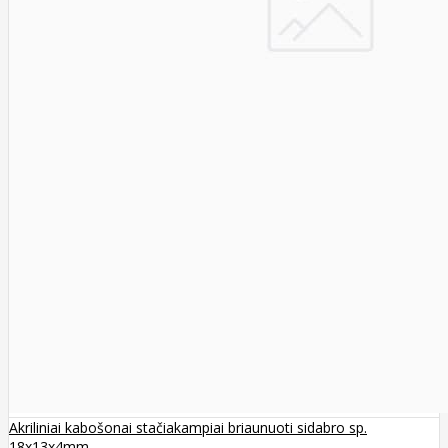
Akriliniai kabošonai stačiakampiai briaunuoti sidabro sp.
18x13x4mm