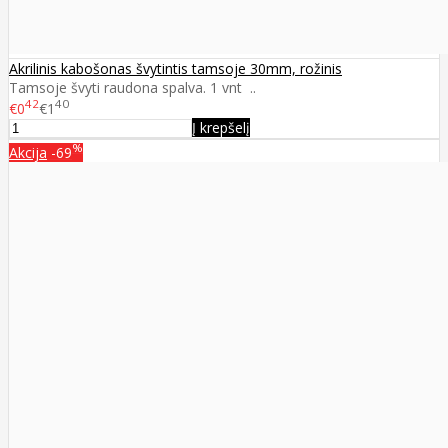
Akrilinis kabošonas švytintis tamsoje 30mm, rožinis
Tamsoje švyti raudona spalva. 1 vnt ..
42
40
€0
€1
Į krepšelį
%
Akcija
-69