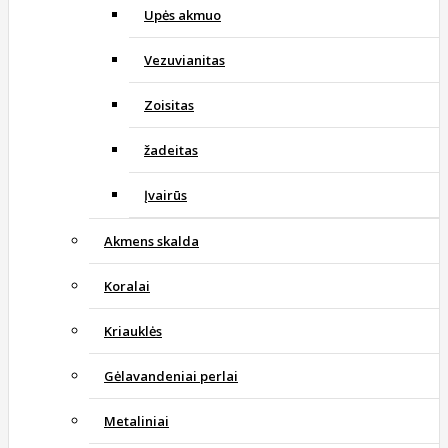
Upės akmuo
Vezuvianitas
Zoisitas
žadeitas
Įvairūs
Akmens skalda
Koralai
Kriauklės
Gėlavandeniai perlai
Metaliniai