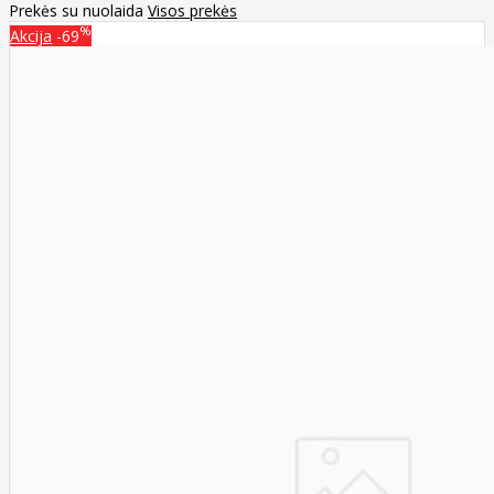
Prekės su nuolaida
Visos prekės
%
Akcija
-69