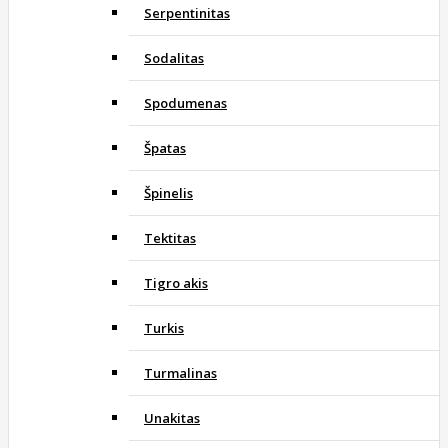
Serpentinitas
Sodalitas
Spodumenas
Špatas
Špinelis
Tektitas
Tigro akis
Turkis
Turmalinas
Unakitas