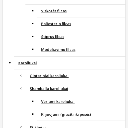
Viskozės filcas
Poliesterio filcas
Stiprus filcas
Modeliavimo filcas
Karoliukai
Gintariniai karoliukai
Shamballa karoliukai
Veriami karoliukai
Klijuojami (græžti iki pusės)
Stikliniai