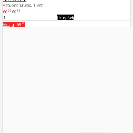
Aštuonbriaunis. 1 vnt..
06
19
€0
€0
Į krepšelį
%
Akcija
-69