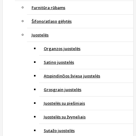
Furnitūra rūbams
Šifono/atlaso gėlytės
Juostelės
Organzos juostelės
Satino juostelės
Atspindinčios šviesą juostelės
Grosgrain juostelės
Juostelės su piešiniais
Juostelės su žvyneliais
Sutažo juostelės