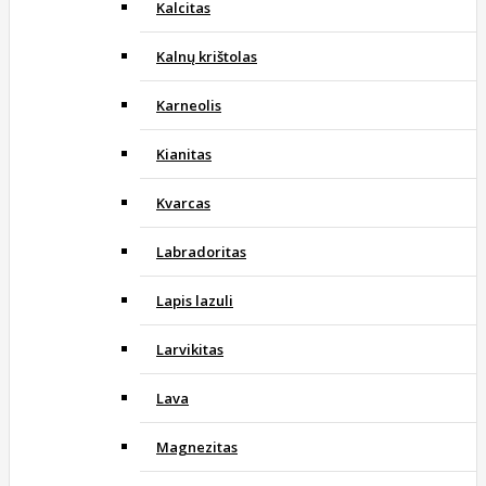
Kalcitas
Kalnų krištolas
Karneolis
Kianitas
Kvarcas
Labradoritas
Lapis lazuli
Larvikitas
Lava
Magnezitas