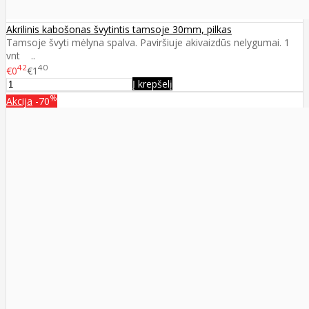
Akrilinis kabošonas švytintis tamsoje 30mm, pilkas
Tamsoje švyti mėlyna spalva. Paviršiuje akivaizdūs nelygumai. 1
vnt ..
42
40
€0
€1
Į krepšelį
%
Akcija
-70