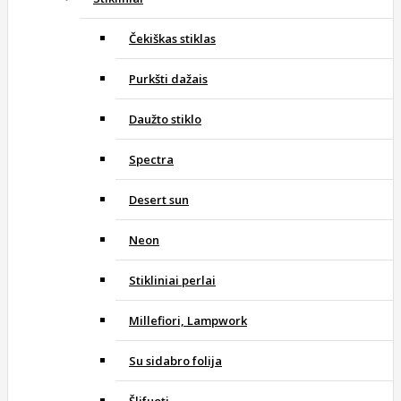
Čekiškas stiklas
Purkšti dažais
Daužto stiklo
Spectra
Desert sun
Neon
Stikliniai perlai
Millefiori, Lampwork
Su sidabro folija
Šlifuoti