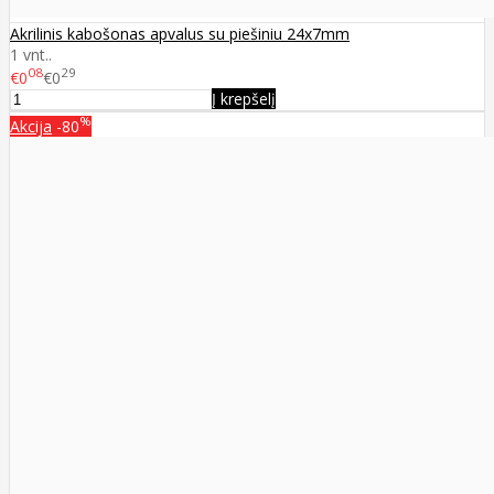
Akrilinis kabošonas apvalus su piešiniu 24x7mm
1 vnt..
08
29
€0
€0
Į krepšelį
%
Akcija
-80