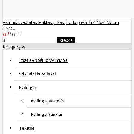
Akrilinis kvadratas lenktas pilkas juodu piešiniu 42.5x42.5mm
1 vnt...
11
35
€0
€0
Į krepšelį
Kategorijos
-70% SANDĖLIO VALYMAS
Stikliniai buteliukai
Kvilingas
Kvilingo juostelės
Kvilingo įrankiai
Tekstilė