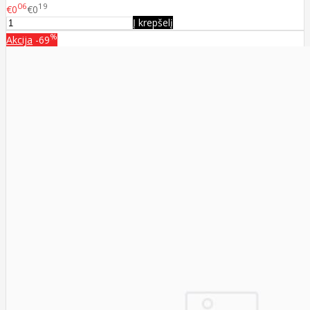
06
19
€0
€0
Į krepšelį
%
Akcija
-69