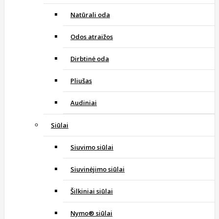
Natūrali oda
Odos atraižos
Dirbtinė oda
Pliušas
Audiniai
Siūlai
Siuvimo siūlai
Siuvinėjimo siūlai
Šilkiniai siūlai
Nymo® siūlai