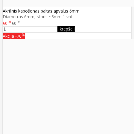
Akrilinis kabošonas baltas apvalus 6mm
Diametras 6mm, storis ~3mm 1 vnt..
01
06
€0
€0
Į krepšelį
%
Akcija
-70