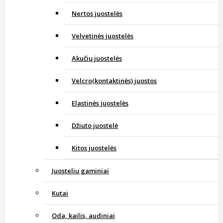
Nertos juostelės
Velvetinės juostelės
Akučių juostelės
Velcro(kontaktinės) juostos
Elastinės juostelės
Džiuto juostelė
Kitos juostelės
Juostelių gaminiai
Kutai
Oda, kailis, audiniai