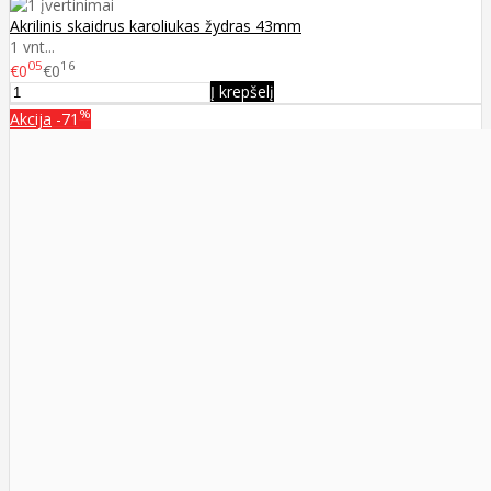
Akrilinis skaidrus karoliukas žydras 43mm
1 vnt...
05
16
€0
€0
Į krepšelį
%
Akcija
-71