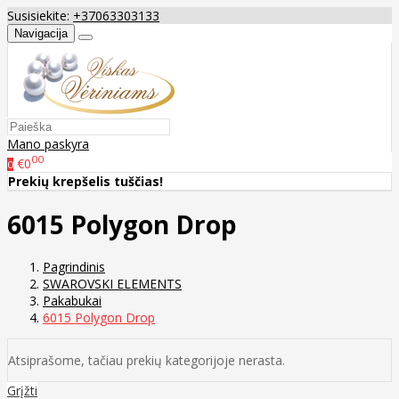
Susisiekite:
+37063303133
Navigacija
Mano paskyra
00
€0
0
Prekių krepšelis tuščias!
6015 Polygon Drop
Pagrindinis
SWAROVSKI ELEMENTS
Pakabukai
6015 Polygon Drop
Atsiprašome, tačiau prekių kategorijoje nerasta.
Grįžti