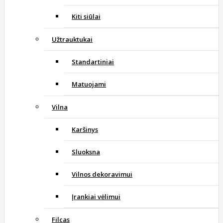
Kiti siūlai
Užtrauktukai
Standartiniai
Matuojami
Vilna
Karšinys
Sluoksna
Vilnos dekoravimui
Įrankiai vėlimui
Filcas