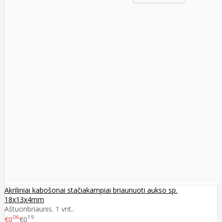
Akriliniai kabošonai stačiakampiai briaunuoti aukso sp.
18x13x4mm
Aštuonbriaunis. 1 vnt..
06
19
€0
€0