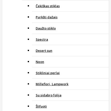
Čekiškas stiklas
Purkšti dažais
Daužto stiklo
Spectra
Desert sun
Neon
Stikliniai perlai
Millefiori, Lampwork
Su sidabro folija
Šlifuoti