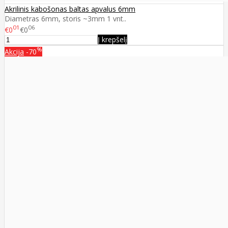
Akrilinis kabošonas baltas apvalus 6mm
Diametras 6mm, storis ~3mm 1 vnt..
01
06
€0
€0
Į krepšelį
%
Akcija
-70