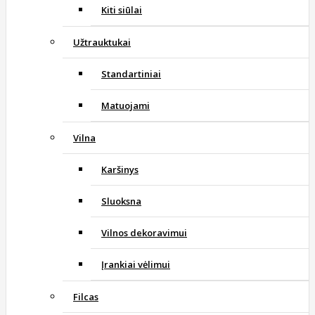
Kiti siūlai
Užtrauktukai
Standartiniai
Matuojami
Vilna
Karšinys
Sluoksna
Vilnos dekoravimui
Įrankiai vėlimui
Filcas