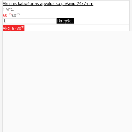
Akrilinis kabošonas apvalus su piešiniu 24x7mm
1 vnt..
08
29
€0
€0
Į krepšelį
%
Akcija
-80