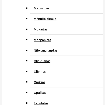
Marmuras
Mėnulio akmuo
Mokaitas
Morganitas
Nilo smaragdas
Obsidianas
Olivinas
Oniksas
Opalitas
Peridotas