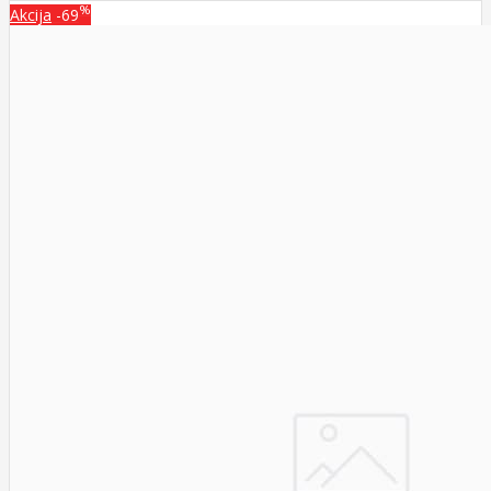
%
Akcija
-69