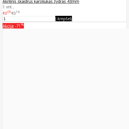
Akrilinis skaidrus karoliukas žydras 43mm
1 vnt...
05
16
€0
€0
Į krepšelį
%
Akcija
-71