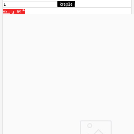
Į krepšelį
%
Akcija
-69