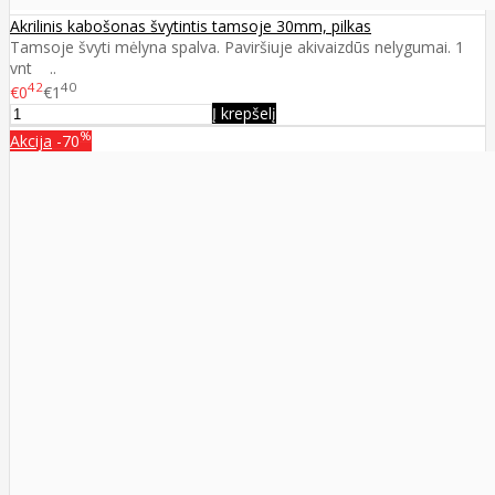
Akrilinis kabošonas švytintis tamsoje 30mm, pilkas
Tamsoje švyti mėlyna spalva. Paviršiuje akivaizdūs nelygumai. 1
vnt ..
42
40
€0
€1
Į krepšelį
%
Akcija
-70