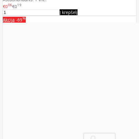
06
19
€0
€0
Į krepšelį
%
Akcija
-69