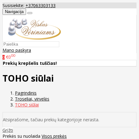
Susisiekite:
+37063303133
Navigacija
Mano paskyra
00
€0
0
Prekių krepšelis tuščias!
TOHO siūlai
Pagrindinis
Troseliai, virvelės
TOHO siūlai
Atsiprašome, tačiau prekių kategorijoje nerasta.
Grįžti
Prekės su nuolaida
Visos prekės