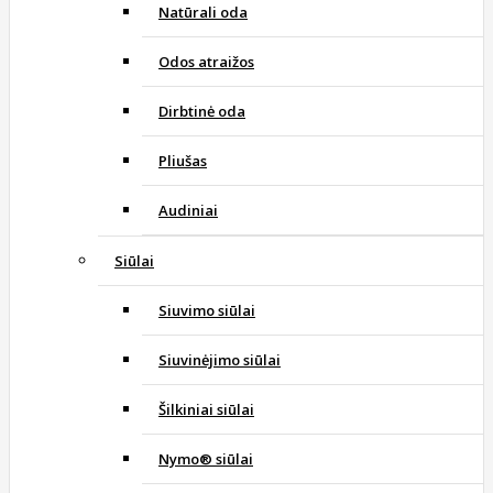
Natūrali oda
Odos atraižos
Dirbtinė oda
Pliušas
Audiniai
Siūlai
Siuvimo siūlai
Siuvinėjimo siūlai
Šilkiniai siūlai
Nymo® siūlai