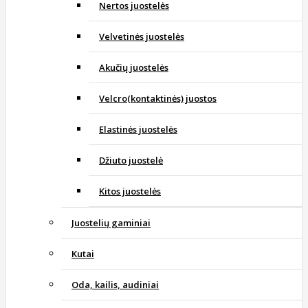
Nertos juostelės
Velvetinės juostelės
Akučių juostelės
Velcro(kontaktinės) juostos
Elastinės juostelės
Džiuto juostelė
Kitos juostelės
Juostelių gaminiai
Kutai
Oda, kailis, audiniai