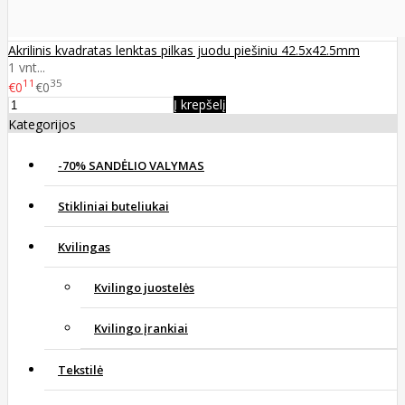
Akrilinis kvadratas lenktas pilkas juodu piešiniu 42.5x42.5mm
1 vnt...
11
35
€0
€0
Į krepšelį
Kategorijos
-70% SANDĖLIO VALYMAS
Stikliniai buteliukai
Kvilingas
Kvilingo juostelės
Kvilingo įrankiai
Tekstilė