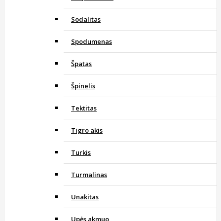
Sodalitas
Spodumenas
Špatas
Špinelis
Tektitas
Tigro akis
Turkis
Turmalinas
Unakitas
Upės akmuo