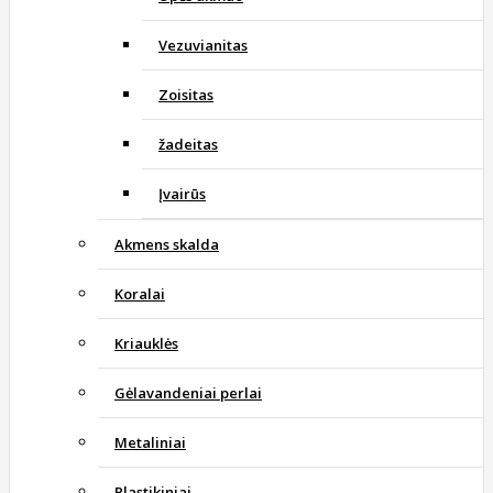
Vezuvianitas
Zoisitas
žadeitas
Įvairūs
Akmens skalda
Koralai
Kriauklės
Gėlavandeniai perlai
Metaliniai
Plastikiniai