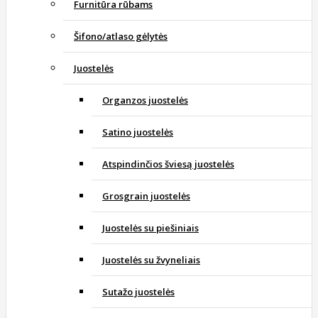
Furnitūra rūbams
Šifono/atlaso gėlytės
Juostelės
Organzos juostelės
Satino juostelės
Atspindinčios šviesą juostelės
Grosgrain juostelės
Juostelės su piešiniais
Juostelės su žvyneliais
Sutažo juostelės