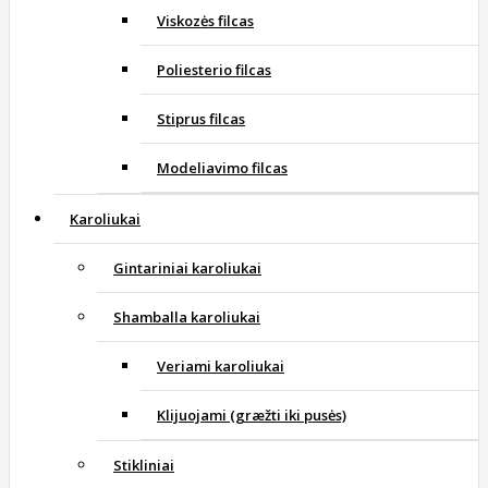
Viskozės filcas
Poliesterio filcas
Stiprus filcas
Modeliavimo filcas
Karoliukai
Gintariniai karoliukai
Shamballa karoliukai
Veriami karoliukai
Klijuojami (græžti iki pusės)
Stikliniai