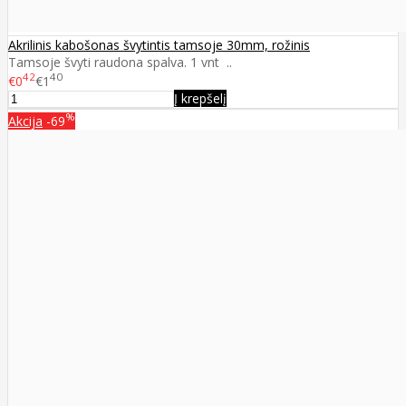
Akrilinis kabošonas švytintis tamsoje 30mm, rožinis
Tamsoje švyti raudona spalva. 1 vnt ..
42
40
€0
€1
Į krepšelį
%
Akcija
-69