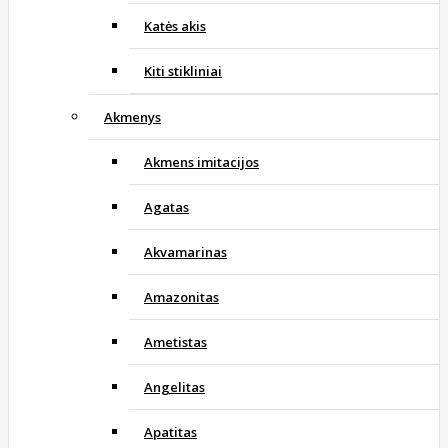
Katės akis
Kiti stikliniai
Akmenys
Akmens imitacijos
Agatas
Akvamarinas
Amazonitas
Ametistas
Angelitas
Apatitas