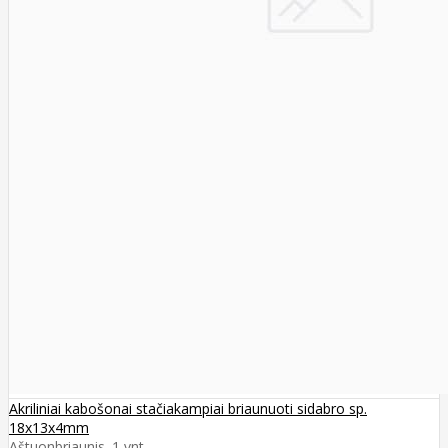
Akriliniai kabošonai stačiakampiai briaunuoti sidabro sp.
18x13x4mm
Aštuonbriaunis. 1 vnt..