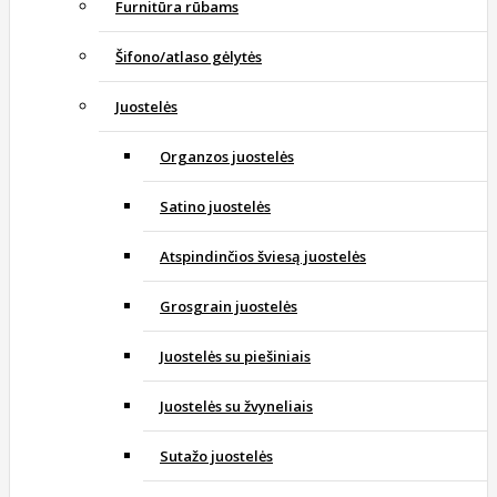
Furnitūra rūbams
Šifono/atlaso gėlytės
Juostelės
Organzos juostelės
Satino juostelės
Atspindinčios šviesą juostelės
Grosgrain juostelės
Juostelės su piešiniais
Juostelės su žvyneliais
Sutažo juostelės