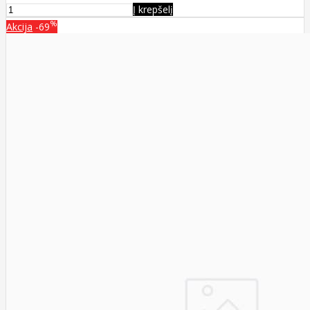
Į krepšelį
%
Akcija
-69