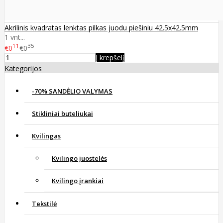
Akrilinis kvadratas lenktas pilkas juodu piešiniu 42.5x42.5mm
1 vnt...
11
35
€0
€0
Į krepšelį
Kategorijos
-70% SANDĖLIO VALYMAS
Stikliniai buteliukai
Kvilingas
Kvilingo juostelės
Kvilingo įrankiai
Tekstilė