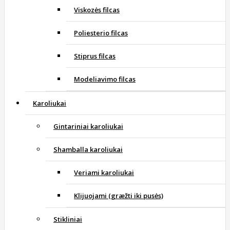
Viskozės filcas
Poliesterio filcas
Stiprus filcas
Modeliavimo filcas
Karoliukai
Gintariniai karoliukai
Shamballa karoliukai
Veriami karoliukai
Klijuojami (græžti iki pusės)
Stikliniai