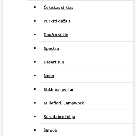
Čekiškas stiklas
Purkšti dažais
Daužto stiklo
Spectra
Desert sun
Neon
Stikliniai perlai
Millefiori, Lampwork
Su sidabro folija
Šlifuoti