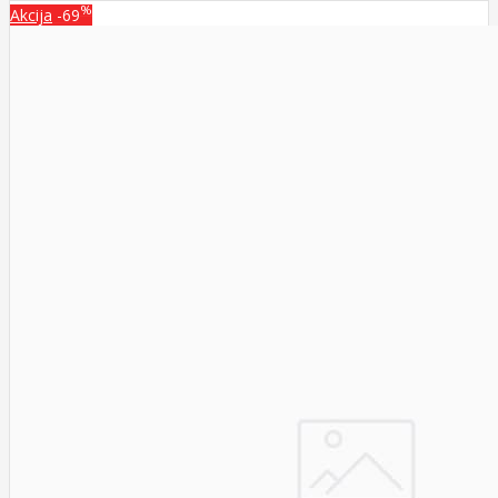
%
Akcija
-69