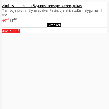
Akrilinis kabošonas švytintis tamsoje 30mm, pilkas
Tamsoje švyti mėlyna spalva. Paviršiuje akivaizdūs nelygumai. 1
vnt ..
42
40
€0
€1
Į krepšelį
%
Akcija
-70