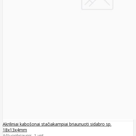
Akriliniai kabošonai stačiakampiai briaunuoti sidabro sp.
18x13x4mm
Aštuonbriaunis. 1 vnt..