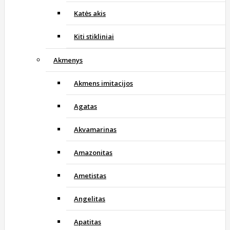
Katės akis
Kiti stikliniai
Akmenys
Akmens imitacijos
Agatas
Akvamarinas
Amazonitas
Ametistas
Angelitas
Apatitas