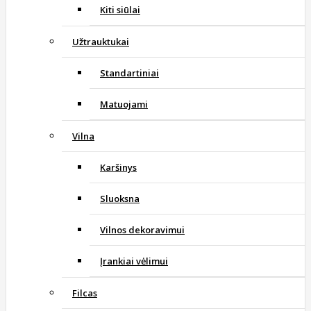
Kiti siūlai
Užtrauktukai
Standartiniai
Matuojami
Vilna
Karšinys
Sluoksna
Vilnos dekoravimui
Įrankiai vėlimui
Filcas