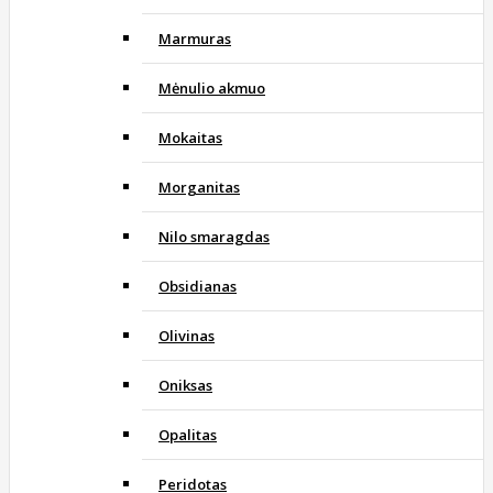
Marmuras
Mėnulio akmuo
Mokaitas
Morganitas
Nilo smaragdas
Obsidianas
Olivinas
Oniksas
Opalitas
Peridotas