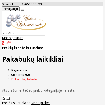
Susisiekite:
+37063303133
Navigacija
Mano paskyra
00
€0
0
Prekių krepšelis tuščias!
Pakabukų laikikliai
Pagrindinis
Sidabras
925
Pakabukų laikikliai
Atsiprašome, tačiau prekių kategorijoje nerasta.
Grįžti
Prekės su nuolaida
Visos prekės