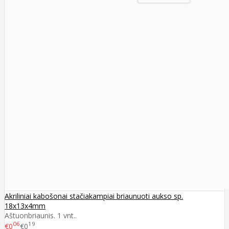
Akriliniai kabošonai stačiakampiai briaunuoti aukso sp.
18x13x4mm
Aštuonbriaunis. 1 vnt..
06
19
€0
€0