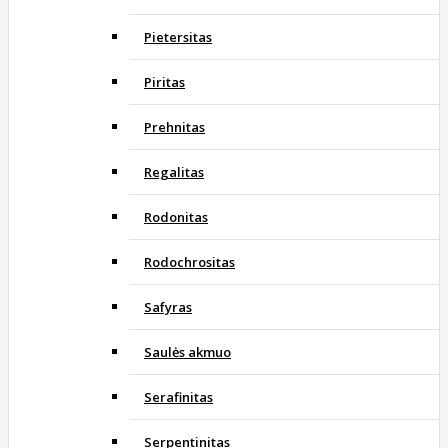
Pietersitas
Piritas
Prehnitas
Regalitas
Rodonitas
Rodochrositas
Safyras
Saulės akmuo
Serafinitas
Serpentinitas