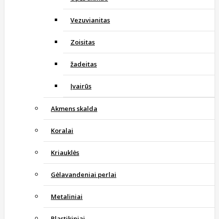
Vezuvianitas
Zoisitas
žadeitas
Įvairūs
Akmens skalda
Koralai
Kriauklės
Gėlavandeniai perlai
Metaliniai
Plastikiniai