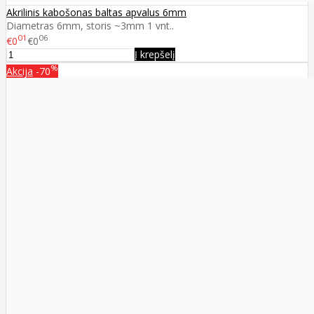
Akrilinis kabošonas baltas apvalus 6mm
Diametras 6mm, storis ~3mm 1 vnt..
01
06
€0
€0
Į krepšelį
%
Akcija
-70