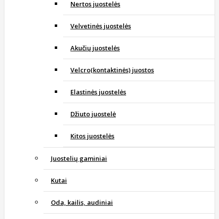
Nertos juostelės
Velvetinės juostelės
Akučių juostelės
Velcro(kontaktinės) juostos
Elastinės juostelės
Džiuto juostelė
Kitos juostelės
Juostelių gaminiai
Kutai
Oda, kailis, audiniai