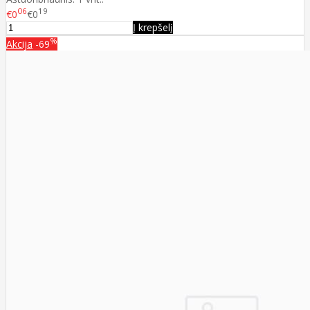
06
19
€0
€0
Į krepšelį
%
Akcija
-69