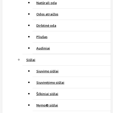
Natūrali oda
Odos atraižos
Dirbtinė oda
Pliušas
Audiniai
Siūlai
Siuvimo siūlai
Siuvinėjimo siūlai
Šilkiniai siūlai
Nymo® siūlai