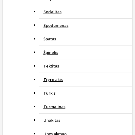
Sodalitas
Spodumenas
Špatas
Špinelis
Tektitas
Tigro akis
Turkis
Turmalinas
Unakitas
Upės akmuo