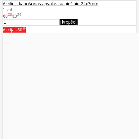
Akrilinis kabošonas apvalus su piešiniu 24x7mm
1 vnt..
08
29
€0
€0
Į krepšelį
%
Akcija
-80