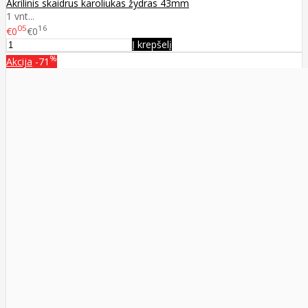
Akrilinis skaidrus karoliukas žydras 43mm
1 vnt...
05
16
€0
€0
Į krepšelį
%
Akcija
-71