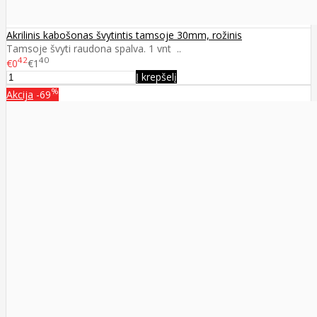
Akrilinis kabošonas švytintis tamsoje 30mm, rožinis
Tamsoje švyti raudona spalva. 1 vnt ..
42
40
€0
€1
Į krepšelį
%
Akcija
-69