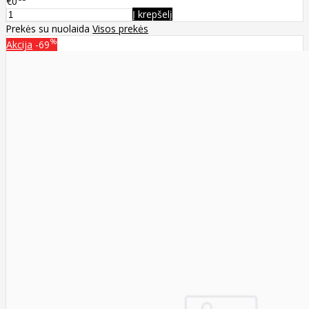
€0
Į krepšelį
Prekės su nuolaida
Visos prekės
%
Akcija
-69