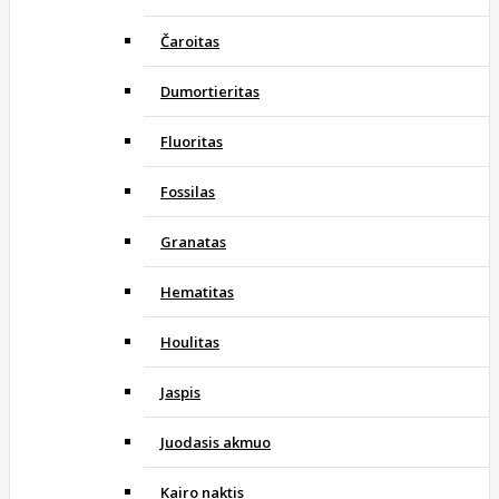
Čaroitas
Dumortieritas
Fluoritas
Fossilas
Granatas
Hematitas
Houlitas
Jaspis
Juodasis akmuo
Kairo naktis