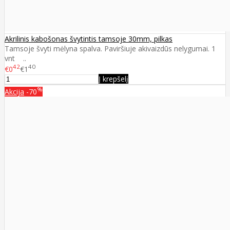
Akrilinis kabošonas švytintis tamsoje 30mm, pilkas
Tamsoje švyti mėlyna spalva. Paviršiuje akivaizdūs nelygumai. 1
vnt ..
42
40
€0
€1
Į krepšelį
%
Akcija
-70