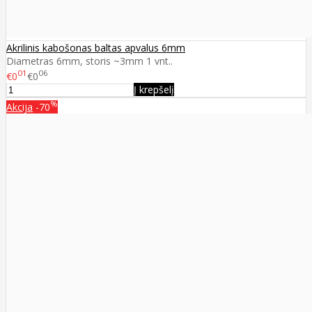
Akrilinis kabošonas baltas apvalus 6mm
Diametras 6mm, storis ~3mm 1 vnt..
01
06
€0
€0
Į krepšelį
%
Akcija
-70