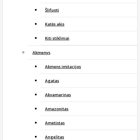
Šlifuoti
Katės akis
Kiti stikliniai
Akmenys
Akmens imitacijos
Agatas
Akvamarinas
Amazonitas
Ametistas
Angelitas