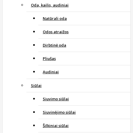
Oda, kailis, audiniai
Natūrali oda
Odos atraižos
Dirbtinė oda
Pliušas
Audiniai
Siūlai
Siuvimo siūlai
Siuvinėjimo siūlai
Šilkiniai siūlai