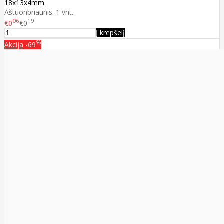
18x13x4mm
Aštuonbriaunis. 1 vnt..
06
19
€0
€0
Į krepšelį
%
Akcija
-69