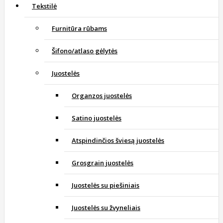
Tekstilė
Furnitūra rūbams
Šifono/atlaso gėlytės
Juostelės
Organzos juostelės
Satino juostelės
Atspindinčios šviesą juostelės
Grosgrain juostelės
Juostelės su piešiniais
Juostelės su žvyneliais