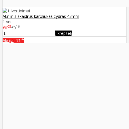
Akrilinis skaidrus karoliukas žydras 43mm
1 vnt...
05
16
€0
€0
Į krepšelį
%
Akcija
-71