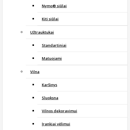
Nymo® siūlai
Kiti siūlai
Užtrauktukai
Standartiniai
Matuojami
Vilna
Karšinys
Sluoksna
Vilnos dekoravimui
Įrankiai vėlimui