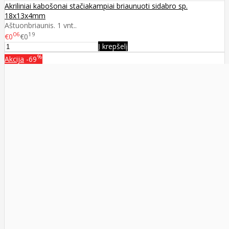
Akriliniai kabošonai stačiakampiai briaunuoti sidabro sp.
18x13x4mm
Aštuonbriaunis. 1 vnt..
06
19
€0
€0
Į krepšelį
%
Akcija
-69