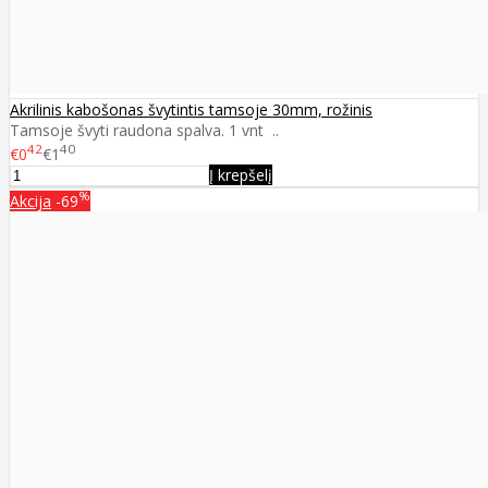
Akrilinis kabošonas švytintis tamsoje 30mm, rožinis
Tamsoje švyti raudona spalva. 1 vnt ..
42
40
€0
€1
Į krepšelį
%
Akcija
-69