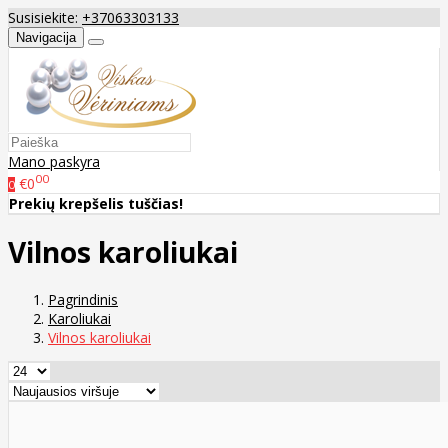
Susisiekite:
+37063303133
Navigacija
Mano paskyra
00
€0
0
Prekių krepšelis tuščias!
Vilnos karoliukai
Pagrindinis
Karoliukai
Vilnos karoliukai