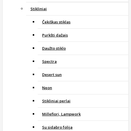
Stikliniai
Čekiškas stiklas
Purkšti dažais
Daužto stiklo
Spectra
Desert sun
Neon
Stikliniai perlai
Millefiori, Lampwork
Su sidabro folija