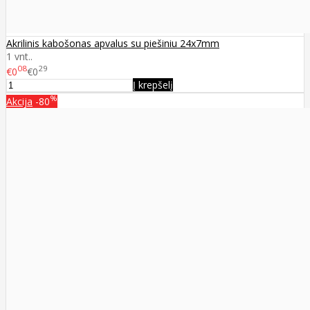
Akrilinis kabošonas apvalus su piešiniu 24x7mm
1 vnt..
08
29
€0
€0
Į krepšelį
%
Akcija
-80