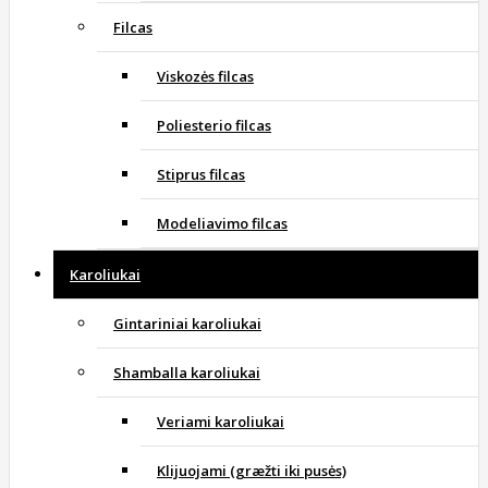
Filcas
Viskozės filcas
Poliesterio filcas
Stiprus filcas
Modeliavimo filcas
Karoliukai
Gintariniai karoliukai
Shamballa karoliukai
Veriami karoliukai
Klijuojami (græžti iki pusės)