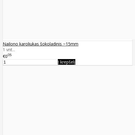
Nailono karoliukas šokoladinis ~15mm
1 vnt...
05
€0
Į krepšelį