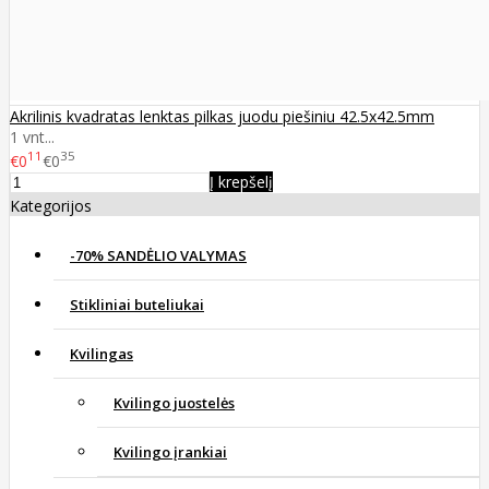
Akrilinis kvadratas lenktas pilkas juodu piešiniu 42.5x42.5mm
1 vnt...
11
35
€0
€0
Į krepšelį
Kategorijos
-70% SANDĖLIO VALYMAS
Stikliniai buteliukai
Kvilingas
Kvilingo juostelės
Kvilingo įrankiai