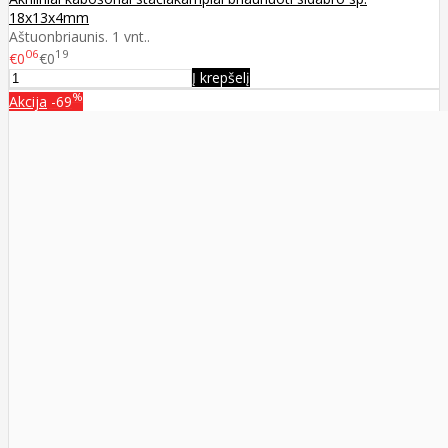
18x13x4mm
Aštuonbriaunis. 1 vnt..
06
19
€0
€0
Į krepšelį
%
Akcija
-69