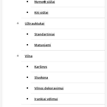
Nymo® siūlai
Kiti siūlai
Užtrauktukai
Standartiniai
Matuojami
Vilna
Karšinys
Sluoksna
Vilnos dekoravimui
Įrankiai vėlimui