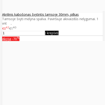
Akrilinis kabošonas švytintis tamsoje 30mm, pilkas
Tamsoje švyti mėlyna spalva. Paviršiuje akivaizdūs nelygumai. 1
vnt ..
42
40
€0
€1
Į krepšelį
%
Akcija
-70