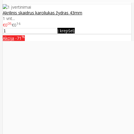
Akrilinis skaidrus karoliukas žydras 43mm
1 vnt...
05
16
€0
€0
Į krepšelį
%
Akcija
-71