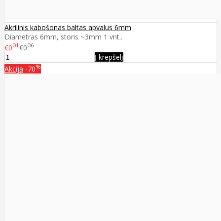
Akrilinis kabošonas baltas apvalus 6mm
Diametras 6mm, storis ~3mm 1 vnt..
01
06
€0
€0
Į krepšelį
%
Akcija
-70