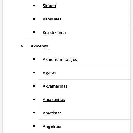
Šlifuoti
Katės akis
Kiti stikliniai
Akmenys
Akmens imitacijos
Agatas
Akvamarinas
Amazonitas
Ametistas
Angelitas