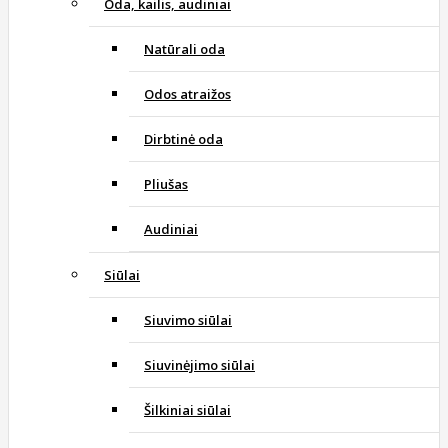
Oda, kailis, audiniai
Natūrali oda
Odos atraižos
Dirbtinė oda
Pliušas
Audiniai
Siūlai
Siuvimo siūlai
Siuvinėjimo siūlai
Šilkiniai siūlai