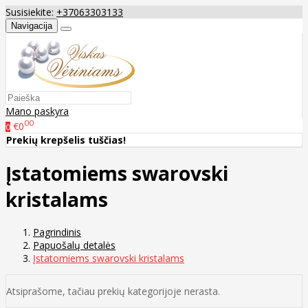
Susisiekite:
+37063303133
Navigacija
Mano paskyra
00
€0
0
Prekių krepšelis tuščias!
Įstatomiems swarovski
kristalams
Pagrindinis
Papuošalų detalės
Įstatomiems swarovski kristalams
Atsiprašome, tačiau prekių kategorijoje nerasta.