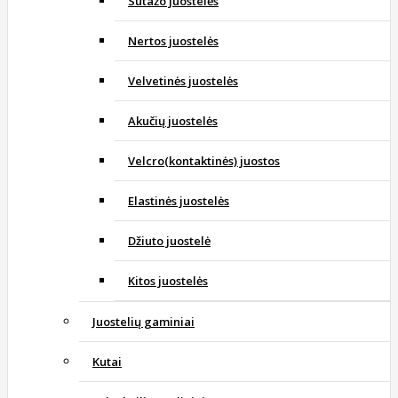
Sutažo juostelės
Nertos juostelės
Velvetinės juostelės
Akučių juostelės
Velcro(kontaktinės) juostos
Elastinės juostelės
Džiuto juostelė
Kitos juostelės
Juostelių gaminiai
Kutai