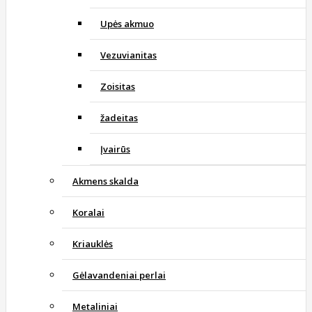
Upės akmuo
Vezuvianitas
Zoisitas
žadeitas
Įvairūs
Akmens skalda
Koralai
Kriauklės
Gėlavandeniai perlai
Metaliniai