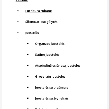
Furnitūra rūbams
Šifono/atlaso gėlytės
Juostelės
Organzos juostelės
Satino juostelės
Atspindinčios šviesą juostelės
Grosgrain juostelės
Juostelės su piešiniais
Juostelės su žvyneliais