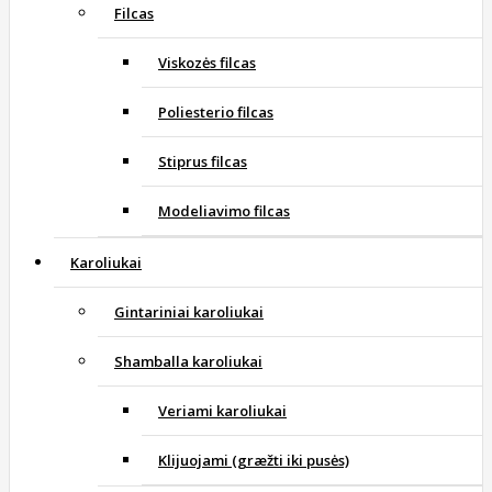
Filcas
Viskozės filcas
Poliesterio filcas
Stiprus filcas
Modeliavimo filcas
Karoliukai
Gintariniai karoliukai
Shamballa karoliukai
Veriami karoliukai
Klijuojami (græžti iki pusės)