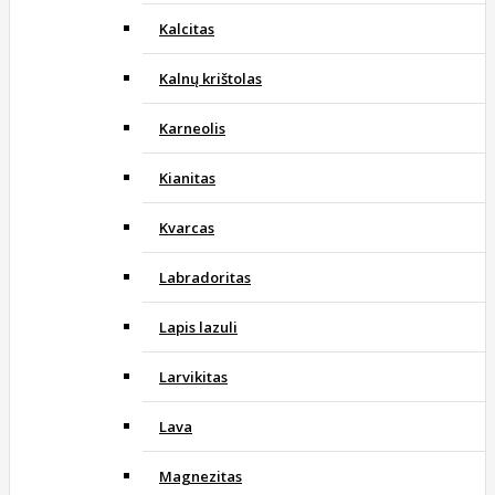
Kalcitas
Kalnų krištolas
Karneolis
Kianitas
Kvarcas
Labradoritas
Lapis lazuli
Larvikitas
Lava
Magnezitas