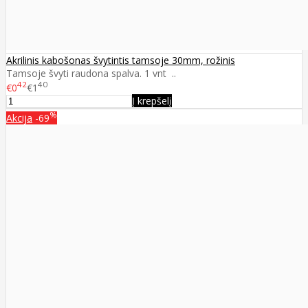
Akrilinis kabošonas švytintis tamsoje 30mm, rožinis
Tamsoje švyti raudona spalva. 1 vnt ..
42
40
€0
€1
Į krepšelį
%
Akcija
-69