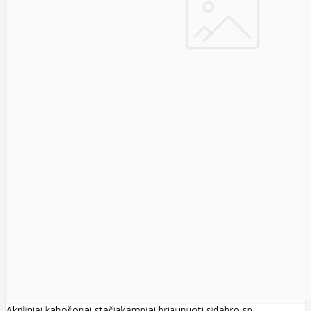
Akriliniai kabošonai stačiakampiai briaunuoti sidabro sp.