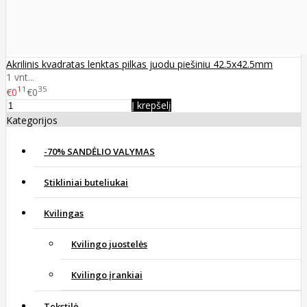
Akrilinis kvadratas lenktas pilkas juodu piešiniu 42.5x42.5mm
1 vnt...
11
35
€0
€0
Į krepšelį
Kategorijos
-70% SANDĖLIO VALYMAS
Stikliniai buteliukai
Kvilingas
Kvilingo juostelės
Kvilingo įrankiai
Tekstilė