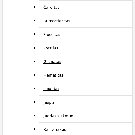
Čaroitas
Dumortieritas
Fluoritas
Fossilas
Granatas
Hematitas
Houlitas
Jaspis
Juodasis akmuo
Kairo naktis