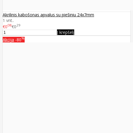
Akrilinis kabošonas apvalus su piešiniu 24x7mm
1 vnt..
08
29
€0
€0
Į krepšelį
%
Akcija
-80