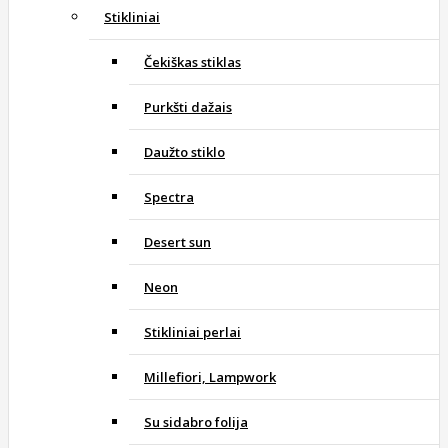
Stikliniai
Čekiškas stiklas
Purkšti dažais
Daužto stiklo
Spectra
Desert sun
Neon
Stikliniai perlai
Millefiori, Lampwork
Su sidabro folija