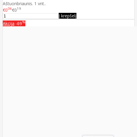
Aštuonbriaunis. 1 vnt..
06
19
€0
€0
Į krepšelį
%
Akcija
-69