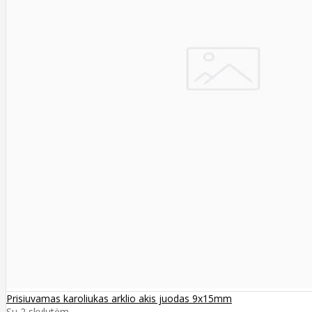
Prisiuvamas karoliukas arklio akis juodas 9x15mm
Su 2 skylutėm..