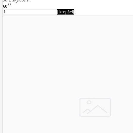
35
€0
Į krepšelį