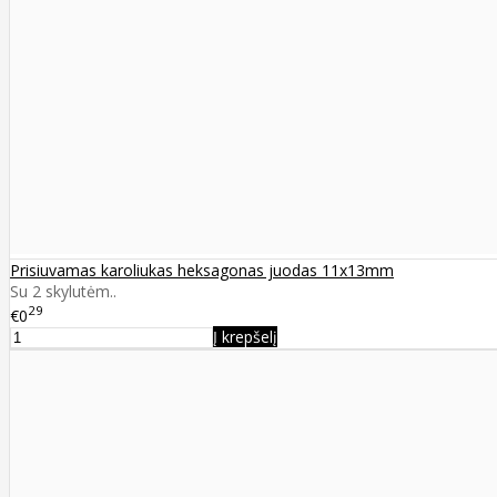
Prisiuvamas karoliukas heksagonas juodas 11x13mm
Su 2 skylutėm..
29
€0
Į krepšelį