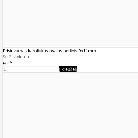
Prisiuvamas karoliukas ovalas perlinis 9x11mm
Su 2 skylutėm..
16
€0
Į krepšelį