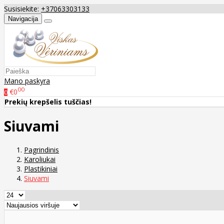
Susisiekite:
+37063303133
Navigacija
Mano paskyra
00
€0
0
Prekių krepšelis tuščias!
Siuvami
Pagrindinis
Karoliukai
Plastikiniai
Siuvami