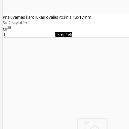
Prisiuvamas karoliukas ovalas rožinis 13x17mm
Su 2 skylutėm..
25
€0
Į krepšelį